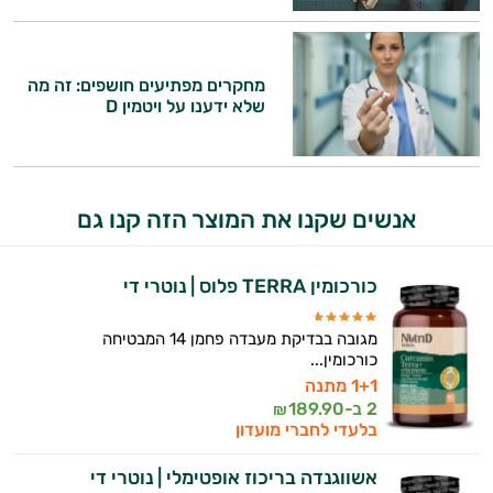
התשובות שלי מבוססות על מאגרי מידע קליניים
וספרות מקצועית בתחומי הרפואה הטבעית
ותזונת הספורט.
מחקרים מפתיעים חושפים: זה מה
אני כאן כדי לעזור לך להתאים את תוספי
שלא ידענו על ויטמין D
התזונה ומוצרי הבריאות המדויקים למטרות
ולמצב הגופני שלך, ולהסביר לך אילו רכיבים
עובדים יחד כדי למקסם תוצאות גם בחיי היום
יום וגם בתחום הכושר והספורט.
אנשים שקנו את המוצר הזה קנו גם
המטרה שלי היא להתאים עבורך המלצות
אישיות מבוססות מדעית.
כורכומין TERRA פלוס | נוטרי די
זה הזמן להתחיל. איך אוכל לעזור?
מגובה בבדיקת מעבדה פחמן 14 המבטיחה
כורכומין...
1+1 מתנה
2 ב-
189.90
₪
בלעדי לחברי מועדון
אשווגנדה בריכוז אופטימלי | נוטרי די