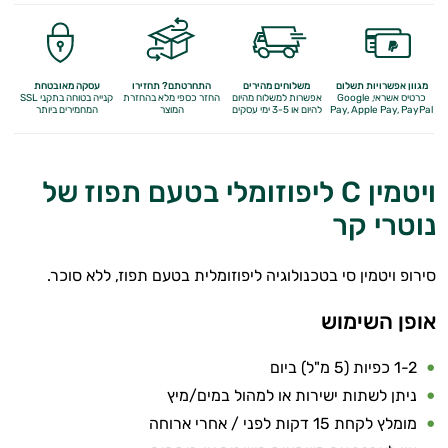
מגוון אפשרויות תשלום
משלוחים מהירים
התחרטתם? תחזירו
עסקה מאובטחת
כרטיס אשראי, Google
אפשרות למשלוח מהיום
החזר כספי מלא
בהחזרת
קנייה בטוחה בתקני SSL
Apple Pay, PayPal
Pay,
להיום או 3-5 ימי עסקים
המוצר
המחמירים ביותר
ויטמין C ליפוזומלי בטעם תפוז של
נוטרי קר
סירופ ויטמין סי בטכנולוגיה ליפוזומלית בטעם תפוז, ללא סוכר.
אופן השימוש
1-2 כפיות (5 מ"ל) ביום
ניתן לשתות ישירות או למהול במים/מיץ
מומלץ לקחת 15 דקות לפני / אחרי ארוחה