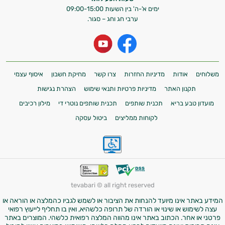
ימים א'-ה' בין השעות 09:00-15:00
ערבי חג וחג – סגור.
משלוחים
אודות
מדיניות החזרות
צרו קשר
מחיקת חשבון
איסוף עצמי
תקנון האתר
מדיניות פרטיות ותנאי שימוש
הצהרת נגישות
מועדון טבע בריא
תכנית שותפים
תכנית שותפים נוטרי די
מילון רכיבים
לקוחות ממליצים
ביטול עסקה
tevabari © all right reserved
המידע באתר אינו מיועד להנחות את הציבור או לשמש לגביו כהמלצה או הוראה או
עצה לשימוש או שינוי או הורדה של תרופה כלשהיא, ואין בו תחליף לייעוץ רפואי
פרטני או אחר. הכתוב באתר אינו מהווה המלצה רפואית כלשהי. המוצרים באתר