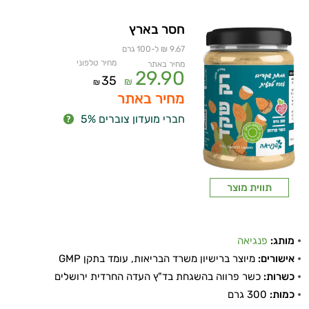
חסר בארץ
9.67 ₪ ל-100 גרם
מחיר טלפוני
מחיר באתר
29.90
35
₪
₪
מחיר באתר
חברי מועדון צוברים 5%
איכות
תווית מוצר
השינה
עיכול
מותג:
פנגיאה
כאבים
אישורים:
מיוצר ברישיון משרד הבריאות, עומד בתקן GMP
כשרות:
כשר פרווה בהשגחת בד"ץ העדה החרדית ירושלים
ופציעות
כמות:
300 גרם