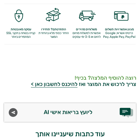
התאוששות
ומנוחה
שריפת
מגוון אפשרויות תשלום
משלוחים מהירים
התחרטתם? תחזירו
עסקה מאובטחת
כרטיס אשראי, Google
אפשרות למשלוח מהיום
החזר כספי מלא
בהחזרת
קנייה בטוחה בתקני SSL
Apple Pay, PayPal
Pay,
להיום או 3-5 ימי עסקים
המוצר
המחמירים ביותר
שומן
לספורטאים
משפרי
רוצה להוסיף המלצה? בכיף!
ביצועים
צריך לרכוש את המוצר ואז
להיכנס לחשבון כאן >
חטיפי
חלבון
ליועץ בריאות אישי AI
גיינר
לעלייה
עוד כתבות שיעניינו אותך