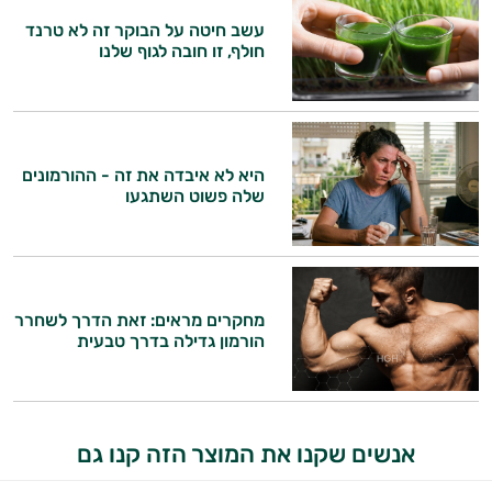
ביותר
עשב חיטה על הבוקר זה לא טרנד
חולף, זו חובה לגוף שלנו
אבקות
היי,
חלבון
אני יועץ הבריאות האישי AI של טבע בריא.
פאמפ
התשובות שלי מבוססות על מאגרי מידע קליניים
היא לא איבדה את זה - ההורמונים
וספרות מקצועית בתחומי הרפואה הטבעית
שלה פשוט השתגעו
העלאת
ותזונת הספורט.
אנרגיה
אני כאן כדי לעזור לך להתאים את תוספי
התזונה ומוצרי הבריאות המדויקים למטרות
פעילות
ולמצב הגופני שלך, ולהסביר לך אילו רכיבים
מחקרים מראים: זאת הדרך לשחרר
עובדים יחד כדי למקסם תוצאות גם בחיי היום
הורמון גדילה בדרך טבעית
גופנית
יום וגם בתחום הכושר והספורט.
טבעוניים
המטרה שלי היא להתאים עבורך המלצות
אישיות מבוססות מדעית.
אביזרי
אנשים שקנו את המוצר הזה קנו גם
זה הזמן להתחיל. איך אוכל לעזור?
ספורט