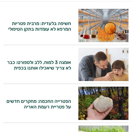
במשקל
קריאטין
חשיפה בלעדית: מרבית פטריות
המרפא לא עומדות בתקן הטיפולי
וחומצות
אמינו
רטבים
אומגה 3 למוח, ללב ולספורט: כבר
ממרחים
לא צריך שיאכילו אותנו בכפית
ומזון
ויטמינים
הפטרייה החכמה: מחקרים חדשים
לספורטאים
על פטריית רעמת האריה
טסטוסטרון
הנמכרים