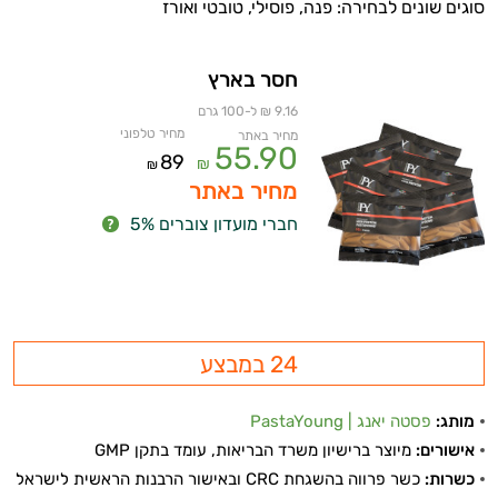
סוגים שונים לבחירה: פנה, פוסילי, טובטי ואורז
חסר בארץ
9.16 ₪ ל-100 גרם
מחיר טלפוני
מחיר באתר
55.90
89
₪
₪
מחיר באתר
חברי מועדון צוברים 5%
24 במבצע
מותג:
פסטה יאנג | PastaYoung
אישורים:
מיוצר ברישיון משרד הבריאות, עומד בתקן GMP
כשרות:
כשר פרווה בהשגחת CRC ובאישור הרבנות הראשית לישראל