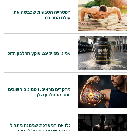
התשובות שלי מבוססות על מאגרי מידע קליניים
וספרות מקצועית בתחומי הרפואה הטבעית
הפטרייה הטבעית שכבשה את
ותזונת הספורט.
עולם הספורט
אני כאן כדי לעזור לך להתאים את תוספי
התזונה ומוצרי הבריאות המדויקים למטרות
ולמצב הגופני שלך, ולהסביר לך אילו רכיבים
עובדים יחד כדי למקסם תוצאות גם בחיי היום
יום וגם בתחום הכושר והספורט.
אמינו ספייקינג: עוקץ החלבון הזול
המטרה שלי היא להתאים עבורך המלצות
אישיות מבוססות מדעית.
זה הזמן להתחיל. איך אוכל לעזור?
מחקרים מראים: ויטמינים חשובים
יותר מהחלבון שלך
גלו את המערכת שממנה מתחיל
הכל: חשיבות העיכול לבניית