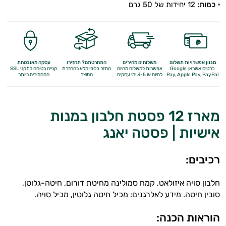
כמות:
12 יחידות של 50 גרם
מגוון אפשרויות תשלום
משלוחים מהירים
התחרטתם? תחזירו
עסקה מאובטחת
כרטיס אשראי, Google
אפשרות למשלוח מהיום
החזר כספי מלא
בהחזרת
קנייה בטוחה בתקני SSL
Apple Pay, PayPal
Pay,
להיום או 3-5 ימי עסקים
המוצר
המחמירים ביותר
מארז 12 פסטת חלבון במנות
אישיות | פסטה יאנג
רכיבים:
חלבון סויה איזולאט, קמח סמולינה מחיטת דורום, חיטה-גלוטן,
סובין חיטה. מידע לאלרגנים: מכיל חיטה גלוטין, מכיל סויה.
הוראות הכנה: