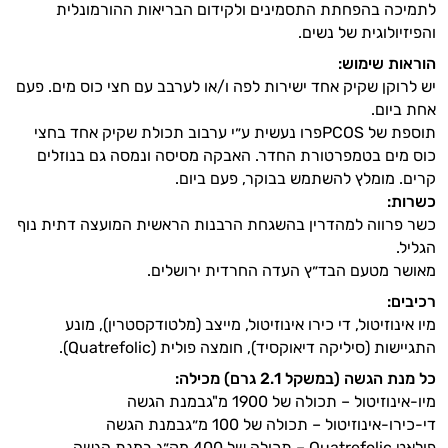
לתמיכה בהפחתת התסמינים ולקידום הבריאות ההורמונלית
והפיזיולוגית של נשים.
הוראות שימוש:
יש לרוקן שקיק אחד ישירות לפה ו/או לערבב עם חצי כוס מים. פעם
אחת ביום.
תוספת של PCOSפרו נעשית ע״י ערבוב תכולת שקיק אחד בחצי
כוס מים בטמפרטורת החדר. האבקה מסיסה ונמסה גם בנוזלים
קרים. מומלץ להשתמש בבוקר, פעם ביום.
כשרות:
כשר פרווה למהדרין בהשגחת הרבנות הראשית המועצה דתית נוף
הגליל.
מאושר מטעם הבד״ץ העדה החרדית ירושלים.
רכיבים:
מיו אינוזיטול, די כירו אינוזיטול, מייצב (מלטודקסטרין), מונע
התגיישות (סיליקה דיאוקסיד), חומצה פולית (Quatrefolic).
כל מנת הגשה (במשקל 2.1 גרם) מכילה:
מיו-אינוזיטול – תכולה של 1900 מ"גבמנת הגשה
די-כירו-אינוזיטול – תכולה של 100 מ״גבמנת הגשה
פולאט Quatrefolic – תכולה של 400 מק״ג במנת הגשה