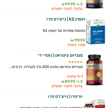
ולמצב הגופני שלך, ולהסביר לך אילו רכיבים
2 ב-
99.90
₪
עובדים יחד כדי למקסם תוצאות גם בחיי היום
בלעדי לחברי מועדון
יום וגם בתחום הכושר והספורט.
ויטמין K2 | נייצ'רס פרו
המטרה שלי היא להתאים עבורך המלצות
אישיות מבוססות מדעית.
כמוסות צמחיות של ויטמין K2
זה הזמן להתחיל. איך אוכל לעזור?
119.90
₪
מחיר באתר
מגנזיום ציטראט | נוטרי די
מגנזיום ציטראט במינון 200 מ"ג לטבליה. רכיבים...
1+1 מתנה
2 ב-
89.90
₪
בלעדי לחברי מועדון
יוריפרו | נייצ'רס פרו