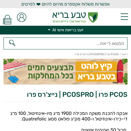
אפשרות משלוח אקספרס מהיום להיום ❤️ לפרטים
יועץ בריאות אישי AI
ראשי
>
PCOS פרו | PCOSPRO | נייצ'רס פרו
יועץ בריאות אישי AI
PCOS פרו | PCOSPRO | נייצ'רס פרו
אבקה להכנת משקה המכילה 1900 מ״ג מיו-אינוזיטול, 100 מ״ג
די-כירו-אינוזיטול ו-400 מק״ג פולאט מסוג Quatrefolic.
מכיל 30 שקיקים אישיים