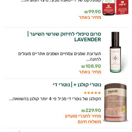
קומפלקס של די-מאנוז טבעי, מיצוי חמוציות...
99.90
₪
מחיר באתר
סרום טיפולי לחיזוק שורשי השיער |
LAVENDER
תערובת שמנים צמחיים ושמנים אתריים מעולים
להזנה...
108.90
₪
מחיר באתר
נוטרי קולגן + | נוטרי די
הקולגן של נוטרי די מכיל פי 4 יותר קולגן בהשוואה...
229.90
₪
מחיר לחברי מועדון
משלוח חינם