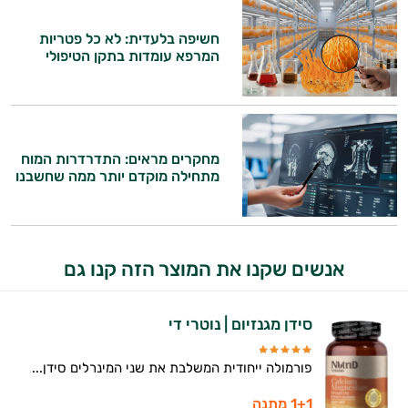
חשיפה בלעדית: לא כל פטריות
המרפא עומדות בתקן הטיפולי
מחקרים מראים: התדרדרות המוח
מתחילה מוקדם יותר ממה שחשבנו
היי,
אני יועץ הבריאות האישי AI של טבע בריא.
אנשים שקנו את המוצר הזה קנו גם
התשובות שלי מבוססות על מאגרי מידע קליניים
וספרות מקצועית בתחומי הרפואה הטבעית
סידן מגנזיום | נוטרי די
ותזונת הספורט.
פורמולה ייחודית המשלבת את שני המינרלים סידן...
אני כאן כדי לעזור לך להתאים את תוספי
התזונה ומוצרי הבריאות המדויקים למטרות
1+1 מתנה