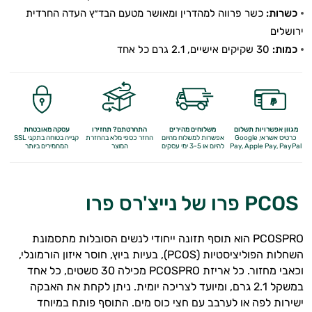
כשרות:
כשר פרווה למהדרין ומאושר מטעם הבד״ץ העדה החרדית
ירושלים
כמות:
30 שקיקים אישיים, 2.1 גרם כל אחד
מגוון אפשרויות תשלום
משלוחים מהירים
התחרטתם? תחזירו
עסקה מאובטחת
כרטיס אשראי, Google
אפשרות למשלוח מהיום
החזר כספי מלא
בהחזרת
קנייה בטוחה בתקני SSL
Apple Pay, PayPal
Pay,
להיום או 3-5 ימי עסקים
המוצר
המחמירים ביותר
PCOS פרו של נייצ'רס פרו
PCOSPRO הוא תוסף תזונה ייחודי לנשים הסובלות מתסמונת
השחלות הפוליציסטיות (PCOS), בעיות ביוץ, חוסר איזון הורמונלי,
וכאבי מחזור. כל אריזת PCOSPRO מכילה 30 סשטים, כל אחד
במשקל 2.1 גרם, ומיועד לצריכה יומית. ניתן לקחת את האבקה
ישירות לפה או לערבב עם חצי כוס מים. התוסף פותח במיוחד