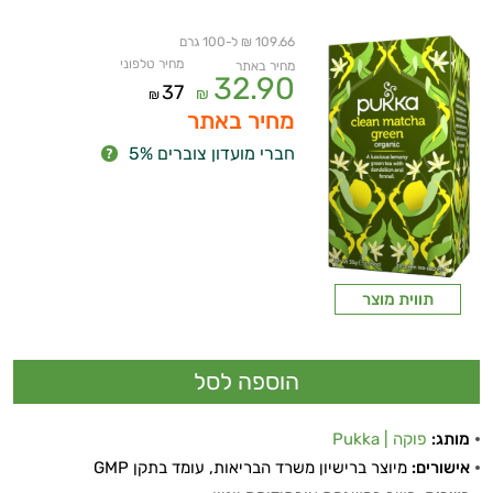
ביותר
109.66 ₪ ל-100 גרם
מחיר טלפוני
מחיר באתר
32.90
נפיחות
37
₪
₪
מחיר באתר
בטנית
חברי מועדון צוברים 5%
שורפי
שומן
שמירת
תווית מוצר
המשקל
תחושת
שובע
מותג:
פוקה | Pukka
תרסיסים
אישורים:
מיוצר ברישיון משרד הבריאות, עומד בתקן GMP