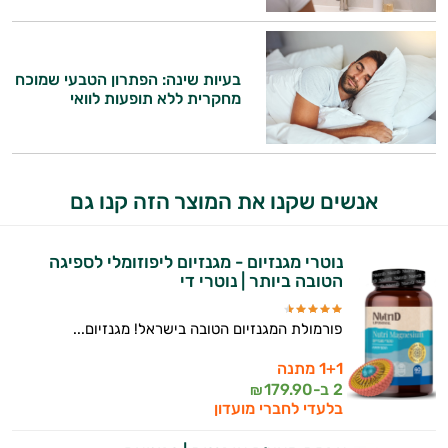
בעיות שינה: הפתרון הטבעי שמוכח
מחקרית ללא תופעות לוואי
אנשים שקנו את המוצר הזה קנו גם
היי,
אני יועץ הבריאות האישי AI של טבע בריא.
נוטרי מגנזיום - מגנזיום ליפוזומלי לספיגה
התשובות שלי מבוססות על מאגרי מידע קליניים
הטובה ביותר | נוטרי די
וספרות מקצועית בתחומי הרפואה הטבעית
ותזונת הספורט.
פורמולת המגנזיום הטובה בישראל! מגנזיום...
אני כאן כדי לעזור לך להתאים את תוספי
1+1 מתנה
התזונה ומוצרי הבריאות המדויקים למטרות
2 ב-
179.90
₪
ולמצב הגופני שלך, ולהסביר לך אילו רכיבים
בלעדי לחברי מועדון
עובדים יחד כדי למקסם תוצאות גם בחיי היום
יום וגם בתחום הכושר והספורט.