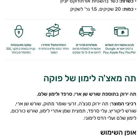
לבקרת
כשרות:
כשר בהשגחת אורתודוקס יוניון
כמות:
20 שקיקים, 1.5 גר' לשקיק
המשקל
תה
וחליטות
מגוון אפשרויות תשלום
משלוחים מהירים
התחרטתם? תחזירו
עסקה מאובטחת
כרטיס אשראי, Google
אפשרות למשלוח מהיום
החזר כספי מלא
בהחזרת
קנייה בטוחה בתקני SSL
ממתיקים
Apple Pay, PayPal
Pay,
להיום או 3-5 ימי עסקים
המוצר
המחמירים ביותר
טבעיים
תה מאצ'ה לימון של פוקה
חטיפים
ומזון
תה ירוק בתוספת שורש שן ארי, סרפד ולימון שלם.
רכיבי המוצר:
תה ירוק סנצ'ה, זרעי שומר מתוק, שורש שן ארי,
סמודי'ס
שורש ליקוריץ, עלי סרפד, תמצית שמן אתרי לימון, שורש כורכום,
שמנים
לימון שלם ועלי הדס לימוני.
משקאות
אופן השימוש