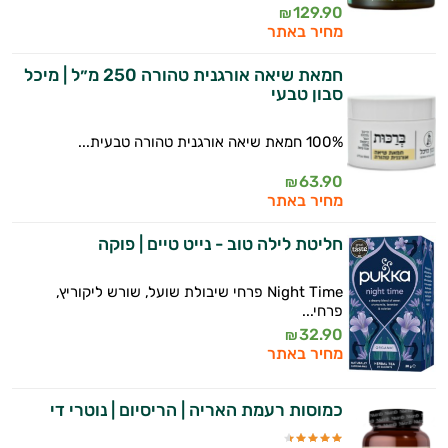
129.90
₪
מחיר באתר
חמאת שיאה אורגנית טהורה 250 מ״ל | מיכל
סבון טבעי
100% חמאת שיאה אורגנית טהורה טבעית...
63.90
₪
מחיר באתר
חליטת לילה טוב - נייט טיים | פוקה
Night Time פרחי שיבולת שועל, שורש ליקוריץ,
פרחי...
32.90
₪
מחיר באתר
כמוסות רעמת האריה | הריסיום | נוטרי די