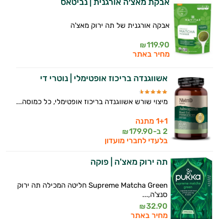
אבקת מאצ׳ה אורגנית | נביטאס
המטרה שלי היא להתאים עבורך המלצות
אבקה אורגנית של תה ירוק מאצ'ה
אישיות מבוססות מדעית.
119.90
₪
זה הזמן להתחיל. איך אוכל לעזור?
מחיר באתר
אשווגנדה בריכוז אופטימלי | נוטרי די
מיצוי שורש אשווגנדה בריכוז אופטימלי, כל כמוסה...
1+1 מתנה
2 ב-
179.90
₪
בלעדי לחברי מועדון
תה ירוק מאצ'ה | פוקה
Supreme Matcha Green חליטה המכילה תה ירוק
סנצ'ה,...
32.90
₪
מחיר באתר