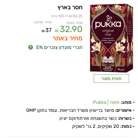
חסר בארץ
ביותר
82.25 ₪ ל-100 גרם
מחיר טלפוני
נפיחות
מחיר באתר
32.90
37
₪
₪
בטנית
מחיר באתר
חברי מועדון צוברים 5%
שורפי
שומן
שמירת
תווית מוצר
המשקל
תחושת
מותג:
פוקה | Pukka
אישורים:
מיוצר ברישיון משרד הבריאות, עומד בתקן GMP
שובע
כשרות:
כשר בהשגחת אורתודוקס יוניון
תרסיסים
כמות:
20 שקיקים, 2 גר' לשקיק