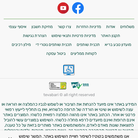
משלוחים
אודות
מדיניות החזרות
צרו קשר
מחיקת חשבון
איסוף עצמי
תקנון האתר
מדיניות פרטיות ותנאי שימוש
הצהרת נגישות
מועדון טבע בריא
תכנית שותפים
תכנית שותפים נוטרי די
מילון רכיבים
לקוחות ממליצים
ביטול עסקה
tevabari © all right reserved
המידע באתר אינו מיועד להנחות את הציבור או לשמש לגביו כהמלצה או הוראה או
עצה לשימוש או שינוי או הורדה של תרופה כלשהיא, ואין בו תחליף לייעוץ רפואי
פרטני או אחר. הכתוב באתר אינו מהווה המלצה רפואית כלשהי. המוצרים באתר
אינם תרופות ואינם מיועדים לרפא מחלה כלשהי. השימוש במוצרים עשוי להוביל
לתוצאות שונות מאדם לאדם, והמשתמשים באתר מוותרים בזאת על כל טענה,
תביעה או דרישה מהחברה בהקשר זה. נשים בהיריון, מניקות, ילדים והנוטלים
תרופות מרשם – יש להיוועץ ברופא לפני השימוש במוצרים. התמונות באתר הן
אנו משתמשים בקוקיז לשיפור חוויית השימוש באתר. המשך שימוש