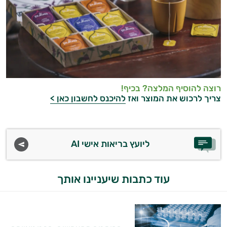
רוצה להוסיף המלצה? בכיף!
צריך לרכוש את המוצר ואז
להיכנס לחשבון כאן >
ליועץ בריאות אישי AI
היי,
אני יועץ הבריאות האישי AI של טבע בריא.
התשובות שלי מבוססות על מאגרי מידע קליניים
עוד כתבות שיעניינו אותך
וספרות מקצועית בתחומי הרפואה הטבעית
ותזונת הספורט.
אני כאן כדי לעזור לך להתאים את תוספי