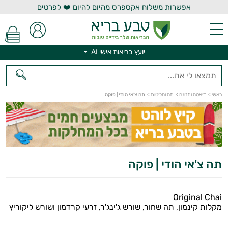
אפשרות משלוח אקספרס מהיום להיום ❤️ לפרטים
יועץ בריאות אישי AI
יועץ בריאות אישי AI
ראשי
>
דיאטה ותזונה
>
תה וחליטות
>
תה צ'אי הודי | פוקה
תה צ'אי הודי | פוקה
Original Chai
מקלות קינמון, תה שחור, שורש ג'ינג'ר, זרעי קרדמון ושורש ליקוריץ
הנמכרים