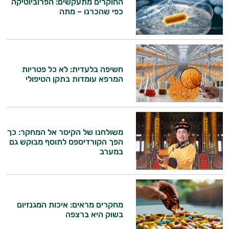
החוקרים מתעקשים: הפרוביוטיקה
התזונה ומוצרי הבריאות המדויקים למטרות
כפי שהכרנו – מתה
ולמצב הגופני שלך, ולהסביר לך אילו רכיבים
עובדים יחד כדי למקסם תוצאות גם בחיי היום
יום וגם בתחום הכושר והספורט.
המטרה שלי היא להתאים עבורך המלצות
חשיפה בלעדית: לא כל פטריות
אישיות מבוססות מדעית.
המרפא עומדות בתקן הטיפולי
זה הזמן להתחיל. איך אוכל לעזור?
משולחנו של הקיסר אל המחקר: כך
הפך הקורדיספס לתוסף מבוקש גם
במערב
מחקרים מראים: איכות המגנזיום
בשוק היא ברצפה