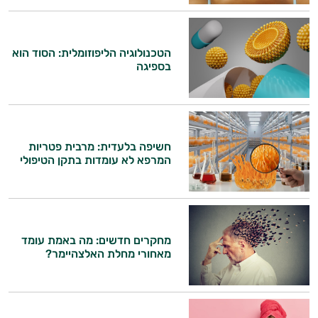
הטכנולוגיה הליפוזומלית: הסוד הוא
בספיגה
היי,
אני יועץ הבריאות האישי AI של טבע בריא.
חשיפה בלעדית: מרבית פטריות
המרפא לא עומדות בתקן הטיפולי
התשובות שלי מבוססות על מאגרי מידע קליניים
וספרות מקצועית בתחומי הרפואה הטבעית
ותזונת הספורט.
אני כאן כדי לעזור לך להתאים את תוספי
מחקרים חדשים: מה באמת עומד
התזונה ומוצרי הבריאות המדויקים למטרות
מאחורי מחלת האלצהיימר?
ולמצב הגופני שלך, ולהסביר לך אילו רכיבים
עובדים יחד כדי למקסם תוצאות גם בחיי היום
יום וגם בתחום הכושר והספורט.