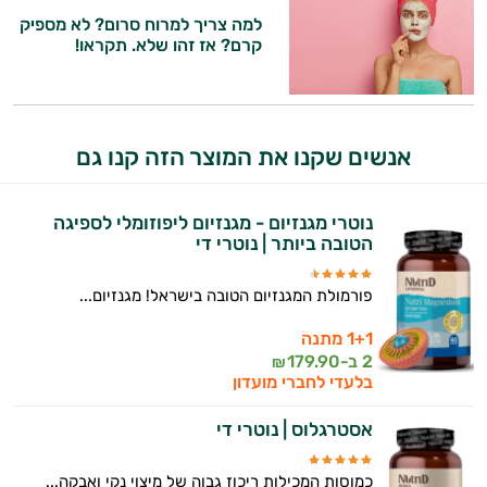
המטרה שלי היא להתאים עבורך המלצות
למה צריך למרוח סרום? לא מספיק
אישיות מבוססות מדעית.
קרם? אז זהו שלא. תקראו!
זה הזמן להתחיל. איך אוכל לעזור?
אנשים שקנו את המוצר הזה קנו גם
נוטרי מגנזיום - מגנזיום ליפוזומלי לספיגה
הטובה ביותר | נוטרי די
פורמולת המגנזיום הטובה בישראל! מגנזיום...
1+1 מתנה
2 ב-
179.90
₪
בלעדי לחברי מועדון
אסטרגלוס | נוטרי די
כמוסות המכילות ריכוז גבוה של מיצוי נקי ואבקה...