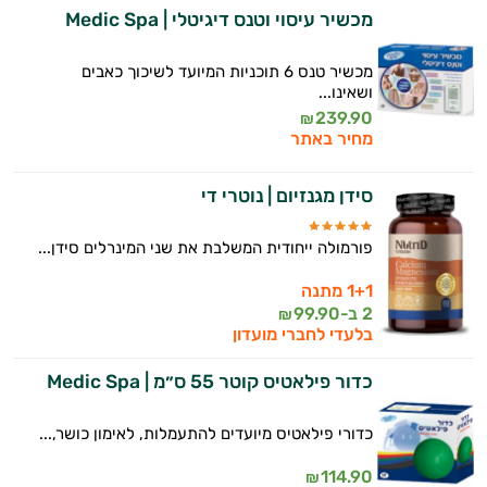
יום וגם בתחום הכושר והספורט.
מכשיר עיסוי וטנס דיגיטלי | Medic Spa
המטרה שלי היא להתאים עבורך המלצות
מכשיר טנס 6 תוכניות המיועד לשיכוך כאבים
אישיות מבוססות מדעית.
ושאינו...
239.90
₪
זה הזמן להתחיל. איך אוכל לעזור?
מחיר באתר
סידן מגנזיום | נוטרי די
פורמולה ייחודית המשלבת את שני המינרלים סידן...
1+1 מתנה
2 ב-
99.90
₪
בלעדי לחברי מועדון
כדור פילאטיס קוטר 55 ס״מ | Medic Spa
כדורי פילאטיס מיועדים להתעמלות, לאימון כושר,...
114.90
₪