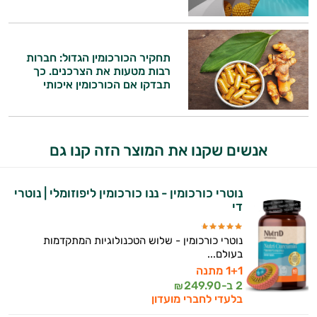
תחקיר הכורכומין הגדול: חברות
רבות מטעות את הצרכנים. כך
תבדקו אם הכורכומין איכותי
אנשים שקנו את המוצר הזה קנו גם
היי,
אני יועץ הבריאות האישי AI של טבע בריא.
נוטרי כורכומין - ננו כורכומין ליפוזומלי | נוטרי
התשובות שלי מבוססות על מאגרי מידע קליניים
די
וספרות מקצועית בתחומי הרפואה הטבעית
ותזונת הספורט.
נוטרי כורכומין - שלוש הטכנולוגיות המתקדמות
בעולם...
אני כאן כדי לעזור לך להתאים את תוספי
1+1 מתנה
התזונה ומוצרי הבריאות המדויקים למטרות
2 ב-
249.90
₪
ולמצב הגופני שלך, ולהסביר לך אילו רכיבים
בלעדי לחברי מועדון
עובדים יחד כדי למקסם תוצאות גם בחיי היום