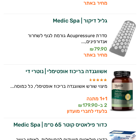
מחיר באתר
גליל דיקור | Medic Spa
סדרת Acupressure גורמת לגוף לשחרור
אנדורפינים,...
79.90
₪
מחיר באתר
אשווגנדה בריכוז אופטימלי | נוטרי די
מיצוי שורש אשווגנדה בריכוז אופטימלי, כל כמוסה...
1+1 מתנה
2 ב-
179.90
₪
בלעדי לחברי מועדון
כדור פילאטיס קוטר 65 ס״מ | Medic Spa
כדורי פילאטיס מיועדים להתעמלות, לאימון כושר,...