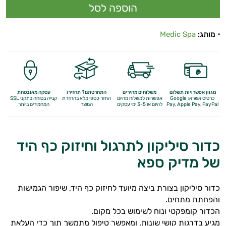
מותג:
Medic Spa
מגוון אפשרויות תשלום
משלוחים מהירים
התחרטתם? תחזירו
עסקה מאובטחת
כרטיס אשראי, Google
אפשרות למשלוח מהיום
החזר כספי מלא
בהחזרת
קנייה בטוחה בתקני SSL
Apple Pay, PayPal
Pay,
להיום או 3-5 ימי עסקים
המוצר
המחמירים ביותר
כדור סיליקון לתרגול וחיזוק כף היד
של מדיק ספא
כדור סיליקון בצורת ביצה מיועד לחיזוק כף היד, שיפור הגמישות
והפחתת מתחים.
הכדור קומפקטי ונוח לשימוש בכל מקום.
מגיע בדרגות קושי שונות, ומאפשר טיפול מתמשך תוך כדי העלאת