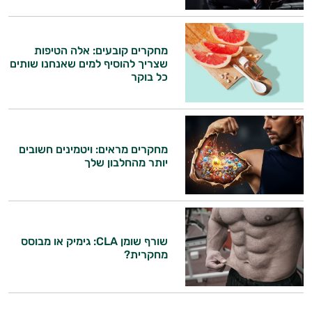
מחקרים קובעים: אלה הטיפות
שצריך להוסיף למים שאנחנו שותים
כל בוקר
מחקרים מראים: ויטמינים חשובים
יותר מהחלבון שלך
היי,
אני יועץ הבריאות האישי AI של טבע בריא.
התשובות שלי מבוססות על מאגרי מידע קליניים
שורף שומן CLA: גימיק או מבוסס
וספרות מקצועית בתחומי הרפואה הטבעית
מחקרית?
ותזונת הספורט.
אני כאן כדי לעזור לך להתאים את תוספי
התזונה ומוצרי הבריאות המדויקים למטרות