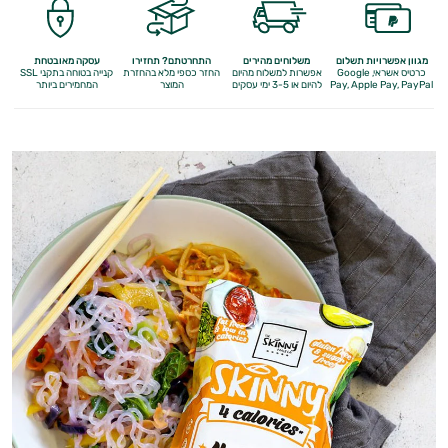
מגוון אפשרויות תשלום
משלוחים מהירים
התחרטתם? תחזירו
עסקה מאובטחת
כרטיס אשראי, Google
אפשרות למשלוח מהיום
החזר כספי מלא
בהחזרת
קנייה בטוחה בתקני SSL
Apple Pay, PayPal
Pay,
להיום או 3-5 ימי עסקים
המוצר
המחמירים ביותר