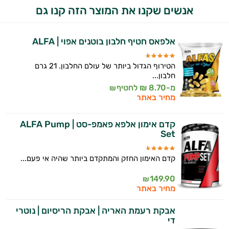
ולמצב הגופני שלך, ולהסביר לך אילו רכיבים
אנשים שקנו את המוצר הזה קנו גם
עובדים יחד כדי למקסם תוצאות גם בחיי היום
יום וגם בתחום הכושר והספורט.
אלפאס חטיף חלבון בוטנים אפוי | ALFA
המטרה שלי היא להתאים עבורך המלצות
אישיות מבוססות מדעית.
הטירוף הגדול ביותר של עולם החלבון. 21 גרם
חלבון...
זה הזמן להתחיל. איך אוכל לעזור?
מ-8.70 ₪ לחטיף
₪
מחיר באתר
קדם אימון אלפא פאמפ-סט | ALFA Pump
Set
קדם האימון החזק והמתקדם ביותר שהיה אי פעם...
149.90
₪
מחיר באתר
אבקת רעמת האריה | אבקת הריסיום | נוטרי
די