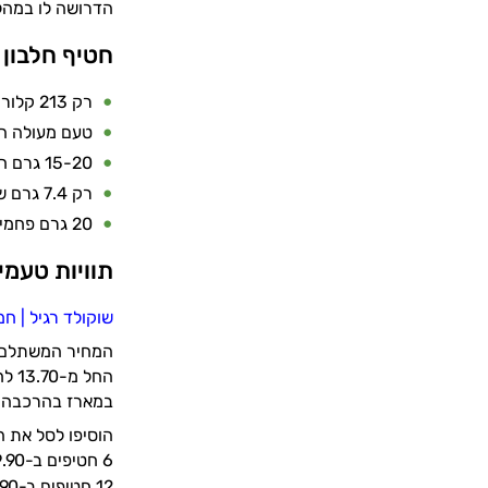
הדרושה לו במהלך
חטיף חלבון 
רק 213 קלוריות
טעם מעולה המ
15-20 גרם חלבון טהור לחטיף
רק 7.4 גרם שומן
20 גרם פחמימה
תוויות טעמי
שוקולד רגיל
|
חמ
המחיר המשתלם בישראל 
החל מ-13.70 לחטיף חלבון סניקרס
במארז בהרכבה 
הוסיפו לסל את 
6 חטיפים ב-89.90
12 חטיפים ב-167.90