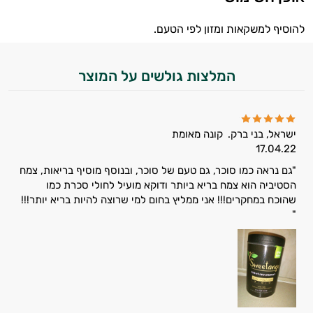
אנמיה
להוסיף למשקאות ומזון לפי הטעם.
אנרגיה וכוח
המלצות גולשים על המוצר
אקנה
בעיות נשימה
ישראל, בני ברק.
קונה מאומת
גאוט
17.04.22
גסטריטיס
"גם נראה כמו סוכר, גם טעם של סוכר, ובנוסף מוסיף בריאות, צמח
הסטיביה הוא צמח בריא ביותר ודוקא מועיל לחולי סכרת כמו
דלקות
שהוכח במחקרים!!! אני ממליץ בחום למי שרוצה להיות בריא יותר!!!
"
דלקות פרקים
דרכי השתן
הליקובקטר פילורי