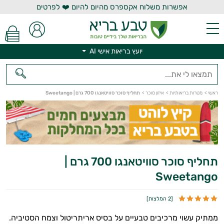
אפשרות משלוח אקספרס מהיום להיום ❤️ לפרטים
יועץ בריאות אישי AI
יועץ בריאות אישי AI
ראשי
>
מטרות בריאותיות
>
איזון סוכר
>
תחליף סוכר סוויטאנגו 700 גרם | Sweetango
תחליף סוכר סוויטאנגו 700 גרם |
Sweetango
[
2 המלצות
]
ממתיק עשוי מרכיבים טבעיים על בסיס אריתריטול וצמח הסטיביה.