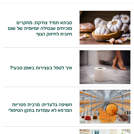
פטרת בציפורניים
פיברומיאלגיה
סבתא תמיד צודקת: מחקרים
מוכיחים שנטילה יומיומית של שום
ערמונית - פרוסטטה
חיונית לחיזוק הגוף
קנדידה
ריכוז ומיקוד
היי,
אני יועץ הבריאות האישי AI של טבע בריא.
שיפור הזיכרון
איך לטפל בעצירות באופן טבעי?
התשובות שלי מבוססות על מאגרי מידע קליניים
שלד ומפרקים
וספרות מקצועית בתחומי הרפואה הטבעית
ותזונת הספורט.
אני כאן כדי לעזור לך להתאים את תוספי
חשיפה בלעדית: מרבית פטריות
התזונה ומוצרי הבריאות המדויקים למטרות
המרפא לא עומדות בתקן הטיפולי
ולמצב הגופני שלך, ולהסביר לך אילו רכיבים
עובדים יחד כדי למקסם תוצאות גם בחיי היום
יום וגם בתחום הכושר והספורט.