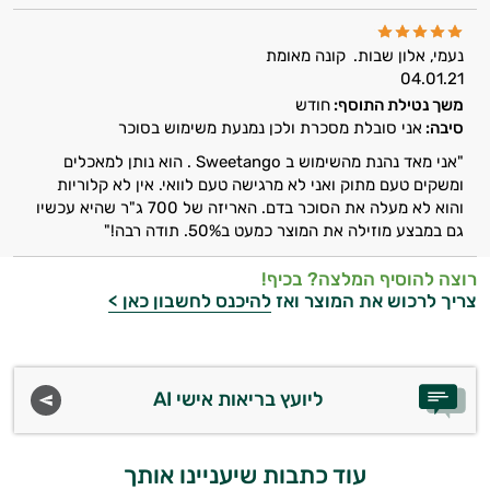
הרגעה
לב וכלי דם
נעמי, אלון שבות.
קונה מאומת
04.01.21
מיגרנה - כאב ראש
משך נטילת התוסף:
חודש
סיבה:
אני סובלת מסכרת ולכן נמנעת משימוש בסוכר
מערכת החיסון
"אני מאד נהנת מהשימוש ב Sweetango . הוא נותן למאכלים
ומשקים טעם מתוק ואני לא מרגישה טעם לוואי. אין לא קלוריות
נשים
והוא לא מעלה את הסוכר בדם. האריזה של 700 ג"ר שהיא עכשיו
גם במבצע מוזילה את המוצר כמעט ב50%. תודה רבה!"
ניקוי רעלים
נשירת שיער
רוצה להוסיף המלצה? בכיף!
צריך לרכוש את המוצר ואז
להיכנס לחשבון כאן >
איזון סוכר
עייפות
ליועץ בריאות אישי AI
עיכוב הזדקנות
עיניים
עוד כתבות שיעניינו אותך