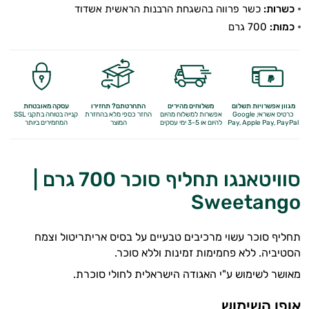
כשרות:
כשר פרווה בהשגחת הרבנות הראשית אשדוד
כמות:
700 גרם
מגוון אפשרויות תשלום
משלוחים מהירים
התחרטתם? תחזירו
עסקה מאובטחת
כרטיס אשראי, Google
אפשרות למשלוח מהיום
החזר כספי מלא
בהחזרת
קנייה בטוחה בתקני SSL
Apple Pay, PayPal
Pay,
להיום או 3-5 ימי עסקים
המוצר
המחמירים ביותר
בעיות עיכול
סוויטאנגו תחליף סוכר 700 גרם |
בעיות שינה
Sweetango
גברים
תחליף סוכר עשוי מרכיבים טבעיים על בסיס אריתריטול וצמח
הורדת כולסטרול
הסטיביה. ללא פחמימות זמינות וללא סוכר.
חרדה, מתח ודיכאון
מאושר לשימוש ע"י האגודה הישראלית לחולי סוכרת.
איזון לחץ דם
אופן השימוש