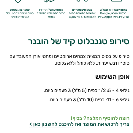
מגוון אפשרויות תשלום
משלוחים מהירים
התחרטתם? תחזירו
עסקה מאובטחת
כרטיס אשראי, Google
אפשרות למשלוח מהיום
החזר כספי מלא
בהחזרת
קנייה בטוחה בתקני SSL
Apple Pay, PayPal
Pay,
להיום או 3-5 ימי עסקים
המוצר
המחמירים ביותר
סירופ טננבלוט קיד של הובנר
סירופ על בסיס תמצית צמחים ארומטיים ומחטי אורן המעובד עם
סוכר ודבש יערות. ללא כוהל וללא גלוטן.
אופן השימוש
גילאי 4 - 5: 1/2 כפית (5 מ"ל) 3 פעמים ביום.
גילאי 6 - 11: כפית (10 מ"ל) 3 פעמים ביום.
רוצה להוסיף המלצה? בכיף!
צריך לרכוש את המוצר ואז
להיכנס לחשבון כאן >