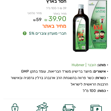
חסר בארץ
39 ₪ ל-100 מ"ל
מחיר טלפוני
מחיר באתר
39.90
59
₪
₪
מחיר באתר
חברי מועדון צוברים 5%
מותג:
הובנר | Hubner
אישורים:
מיוצר ברישיון משרד הבריאות, עומד בתקן GMP
כשרות:
כשר פרווה בהשגחת הרב ארנברג ברלין גרמניה ובאישור
הרבנות הראשית לישראל
כמות:
100 מ"ל