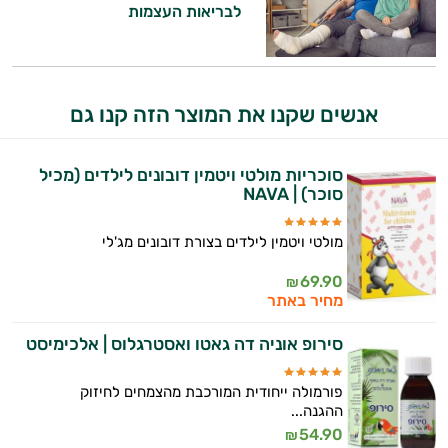
לבריאות העצמות
אני כאן כדי לעזור לך להתאים את תוספי
התזונה ומוצרי הבריאות המדויקים למטרות
ולמצב הגופני שלך, ולהסביר לך אילו רכיבים
עובדים יחד כדי למקסם תוצאות גם בחיי היום
אנשים שקנו את המוצר הזה קנו גם
יום וגם בתחום הכושר והספורט.
המטרה שלי היא להתאים עבורך המלצות
סוכריות מולטי ויטמין דובונים לילדים (מכיל
אישיות מבוססות מדעית.
סוכר) | NAVA
זה הזמן להתחיל. איך אוכל לעזור?
מולטי ויטמין לילדים בצורת דובונים מג'לי
69.90
₪
מחיר באתר
סירופ אוניה דה גאטו ואסטרגלוס | אלכימיסט
פורמולה ייחודית המורכבת מהצמחים לחיזוק
ההגנה...
54.90
₪