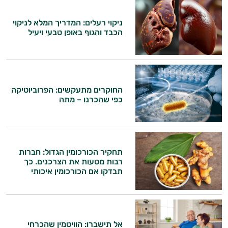
ניקוי רעלים: המדריך המלא לניקוי
הכבד והגוף באופן טבעי ויעיל
החוקרים מתעקשים: הפרוביוטיקה
כפי שהכרנו – מתה
תחקיר הכורכומין הגדול: חברות
רבות מטעות את הצרכנים. כך
היי,
תבדקו אם הכורכומין איכותי
אני יועץ הבריאות האישי AI של טבע בריא.
התשובות שלי מבוססות על מאגרי מידע קליניים
וספרות מקצועית בתחומי הרפואה הטבעית
אל תישברו: הוויטמין שהכרחי
ותזונת הספורט.