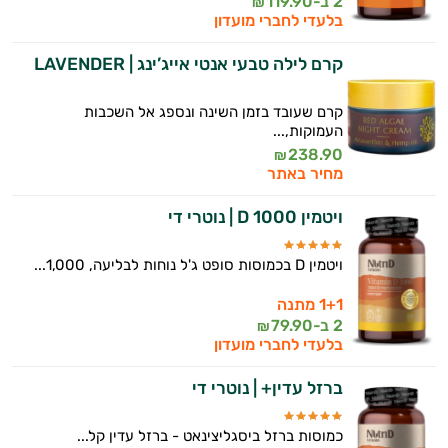
2 ב-
119.90
₪
בלעדי לחברי מועדון
קרם לילה טבעי אנטי אייג’ינג | LAVENDER
קרם שעובד בזמן השינה ונספג אל השכבות
העמוקות,...
238.90
₪
מחיר באתר
ויטמין D 1000 | נוטרי די
ויטמין D בכמוסות סופט ג'ל נוחות לבליעה, 1,000...
1+1 מתנה
2 ב-
79.90
₪
בלעדי לחברי מועדון
ברזל עדין+ | נוטרי די
כמוסות ברזל ביסגליצינאט - ברזל עדין קל...