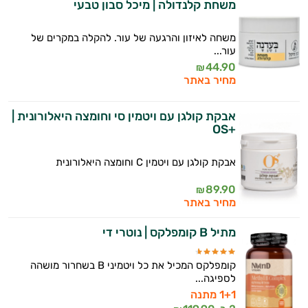
משחת קלנדולה | מיכל סבון טבעי
ותזונת הספורט.
אני כאן כדי לעזור לך להתאים את תוספי
משחה לאיזון והרגעה של עור. להקלה במקרים של
עור...
התזונה ומוצרי הבריאות המדויקים למטרות
44.90
ולמצב הגופני שלך, ולהסביר לך אילו רכיבים
₪
מחיר באתר
עובדים יחד כדי למקסם תוצאות גם בחיי היום
יום וגם בתחום הכושר והספורט.
אבקת קולגן עם ויטמין סי וחומצה היאלורונית |
המטרה שלי היא להתאים עבורך המלצות
+OS
אישיות מבוססות מדעית.
אבקת קולגן עם ויטמין C וחומצה היאלורונית
זה הזמן להתחיל. איך אוכל לעזור?
89.90
₪
מחיר באתר
מתיל B קומפלקס | נוטרי די
קומפלקס המכיל את כל ויטמיני B בשחרור מושהה
לספיגה...
1+1 מתנה