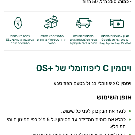
כמות:
250 מ"ל, 50 מנות
מגוון אפשרויות תשלום
משלוחים מהירים
התחרטתם? תחזירו
עסקה מאובטחת
כרטיס אשראי, Google
אפשרות למשלוח מהיום
החזר כספי מלא
בהחזרת
קנייה בטוחה בתקני SSL
Apple Pay, PayPal
Pay,
להיום או 3-5 ימי עסקים
המוצר
המחמירים ביותר
ויטמין C ליפוזומלי של +OS
ויטמין C ליפוזומלי בנוזל בטעם תפוז טבעי
אופן השימוש
לנער את הבקבוק לפני כל שימוש.
למלא את כוסית המדידה עד הסימון של 5 מ"ל לפי המינון היומי
המומלץ.
ניתן לשתות ישירות או לערבב עם מעט מים או מיץ.