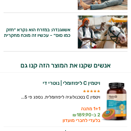
אשווגנדה: במזרח הוא נקרא ״חזק
כמו סוס״ - עכשיו זה מוכח מחקרית
אנשים שקנו את המוצר הזה קנו גם
ויטמין C ליפוזומלי | נוטרי די
ויטמין C בטכנולוגיה ליפוזומלית. נספג פי 5...
היי,
1+1 מתנה
אני יועץ הבריאות האישי AI של טבע בריא.
2 ב-
189.90
₪
בלעדי לחברי מועדון
התשובות שלי מבוססות על מאגרי מידע קליניים
וספרות מקצועית בתחומי הרפואה הטבעית