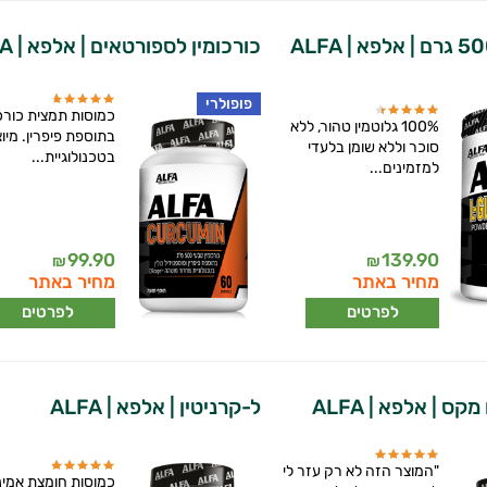
כורכומין לספורטאים | אלפא | ALFA
פופולרי
כמוסות תמצית כורכו
100% גלוטמין טהור, ללא
בתוספת פיפרין. מיו
סוכר וללא שומן בלעדי
בטכנולוגיית...
למזמינים...
99.90
139.90
₪
₪
מחיר באתר
מחיר באתר
לפרטים
לפרטים
קס | אלפא | ALFA
ל-קרניטין | אלפא | ALFA
"המוצר הזה לא רק עזר לי
כמוסות חומצת אמינ