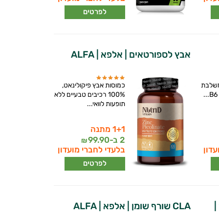
לפרטים
אבץ לספורטאים | אלפא | ALFA
משלבת
כמוסות אבץ פיקולינאט,
100% רכיבים טבעיים ללא
תופעות לוואי...
1+1 מתנה
2 ב-
99.90
₪
עדון
בלעדי לחברי מועדון
לפרטים
|
CLA שורף שומן | אלפא | ALFA