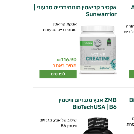
אקטיב קריאטין מונוהידרייט טבעוני |
Sunwarrior
אבקת קריאטין
הורה
מונוהידרייט טבעונית
 מיקרוני 0 קלוריות
116.90
₪
מחיר באתר
לפרטים
ZMB אבץ מגנזיום וויטמין
BioTechUSA | B6
ו
שילוב של אבץ, מגנזיום
וסחת
וויטמין B6