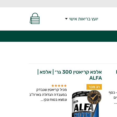
יועץ בריאות אישי
Ma
אלפא קריאטין 300 גר׳ | אלפא |
ALFA
רב מכר
מכיל קריאטין שנבדק
 כסף
במעבדה הגדולה בארה"ב
ם
ונמצא בטוח ונקי...
.