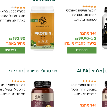
חומצה אמינית ל-ארגינין
בלעדי בטבע בריא -
בכמוסות, 500 מ"ג
חזרה על כל המוצרי
לכמוסה בלעדי...
באתר! קנו מוצר זה..
1+1 מתנה
2 ב-
99.90
192.90
₪
₪
בלעדי לחברי מועדון
מחיר באתר
לפרטים
לפרטים
אלפא | ALFA
פורסקולין ספורט | נוטרי די
כמוסות חומצת אמינו
כמוסות צמחיות של
גאבא טהורה. מכיל
פורסקולין בשילוב א
רכיבים טבעיים...
ספירולינה וסיבים...
1+1 מתנה