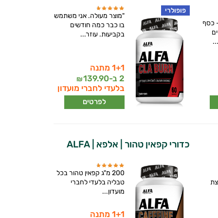
פופולרי
"מוצר מעולה. אני משתמש
 כסף
בו כבר כמה חודשים
ם
בקביעות. עוזר...
.
1+1 מתנה
2 ב-
139.90
₪
בלעדי לחברי מועדון
לפרטים
כדורי קפאין טהור | אלפא | ALFA
200 מ"ג קפאין טהור בכל
צת
טבליה בלעדי לחברי
מועדון...
1+1 מתנה