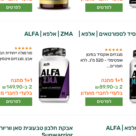
לפרטים
לפרטים
סיד לספורטאים | אלפא |
ZMA | אלפא | ALFA
פורמולה ייחודית ה
מגנזיום אוקסיד במינון
אבץ, מגנזיום וויטמין B6...
אופטימלי - 520 מ"ג. ללא
חומרים...
1+1 מתנה
1+1 מתנה
2 ב-
89.90
2 ב-
149.90
₪
₪
בלעדי לחברי מועדון
בלעדי לחברי מו
לפרטים
לפרטים
א | ALFA
אבקת חלבון טבעונית סאן ווריור 
Sunwarrior