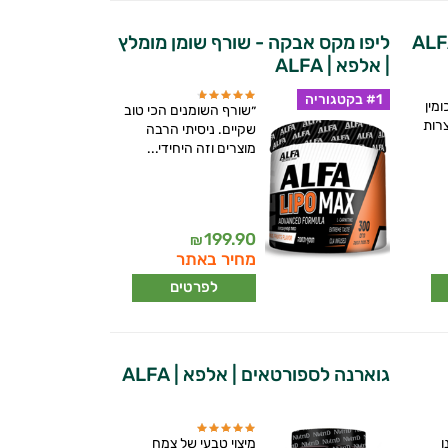
ליפו מקס אבקה - שורף שומן מומלץ
| אלפא | ALFA
#1 בקטגוריה
מין
״שורף השומנים הכי טוב
צרות
שקיים. ניסיתי הרבה
מוצרים וזה היחידי...
199.90
₪
מחיר באתר
לפרטים
גוארנה לספורטאים | אלפא | ALFA
ו
מיצוי טבעי של צמח