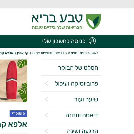
כניסה לחשבון שלי
ראשי
>
כושר וספורט
>
קריאטין וחומצות אמינו
>
קריאטין
>
אלפא קריאטין 150 גר' 
הסלט של הבוקר
פרוביוטיקה ועיכול
שיער ועור
פופולרי
דיאטה ותזונה
אלפא קריאטין 150 גר
הרגעה ושינה