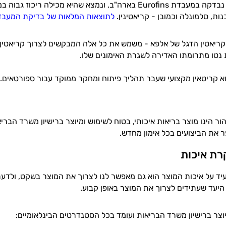
אבקת הקריאטין נבדקה במעבדת Eurofins בארה"ב, ונמצא שהיא 
ות, סלמונלה וכמובן - קריאטינין.
לתוצאות המלאות של
בדי
קת
המעבדה
קריאטין הדגל של אלפא - משמש את כל אלה המבקשים לצרוך קריאטין אמ
ת נטו מתרומתו האדירה לשגרת האימונים שלו.
וא קריטאין מקצועי שעבר תהליך פיתוח ומחקר ממוקד עבור ספורטאים
ור הינו מוצר בריאות איכותי, בטוח לשימוש ומיוצר ברישיון משרד הברי
 את הביצועים בכל אימון מחדש.
קרת איכות
יד על איכות המוצר הוא גם מאפשר לנו לצרוך את המוצר בשקט, ולדע
יעד שעתידים לצרוך את המוצר באופן קבוע.
וצר ברישיון משרד הבריאות ועומד בכל הסטנדרטים הבינלאומיים: