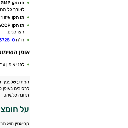
תו תקן
GMP
-
לאורך כל תהלי
תו תקן איזו 9001 -
תו תקן HACCP -
הצרכנים.
דו"ח
5728-0
אופן השימו
לפני אימון ערבבו 1/2 כפית מידה (2.5 גרם) עם 300 מ
המידע שלפניך ה
לרכיבים באופן כ
תזונה כלשהו.
על חומצו
קריאטין הוא תר