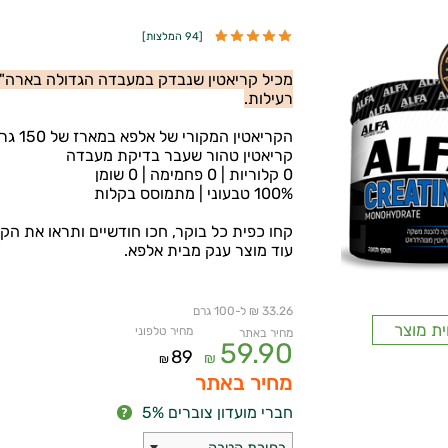
[
94 המלצות
]
מכיל קריאטין שנבדק במעבדה הגדולה בארה"ב 
רעילות.
הקריאטין המקורי של אלפא במארז של 150 גרם.
קריאטין טהור שעבר בדיקת מעבדה
0 קלוריות | 0 פחמימה | 0 שומן
100% טבעוני | מתמוסס בקלות
קחו כפית כל בוקר, חכו חודשיים ותראו את הק
עוד מוצר ענק מבית אלפא.
33.26 ₪ ל-100 גרם
ית מוצר
מחיר טלפוני
מחיר באתר
59.90
89
₪
₪
מחיר באתר
חברי מועדון צוברים 5%