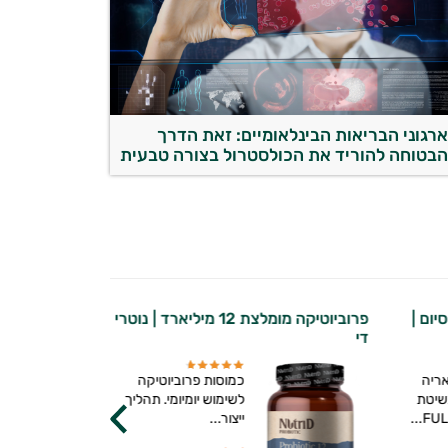
רגוני הבריאות הבינלאומיים: זאת הדרך
בטוחה להוריד את הכולסטרול בצורה טבעית
ום |
פרוביוטיקה מומלצת 12 מיליארד | נוטרי
קרם פנים עם
די
מיכל סבון טב
ריה
כמוסות פרוביוטיקה
שיטת
לשימוש יומיומי. תהליך
FUL
ייצור...