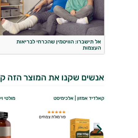
אל תישברו: הוויטמין שהכרחי לבריאות
העצמות
אנשים שקנו את המוצר הזה קנ
קאלדיד אמזון | אלכימיסט
מולטי וי
דיקת מעבדה
פורמולת צמחים
מן 14 המבטיחה