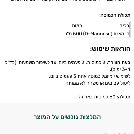
ויטמינים לגברים
תכולת הכמוסה:
טבעוניים | VEGAN
רכיב
כמות
כורכום וכורכומין
די מאנוז (D-Mannose)
500 מ"ג
כרום
הוראות שימוש:
מגנזיום
בעת הצורך:
3 כמוסות, 3 פעמים ביום, עד לשיפור משמעותי (בד"כ
3-4 ימים).
סידן
לשימוש יומיומי: כמוסה אחת 3 פעמים ביום.
ליטול עם מים או משקה לא ממותק.
פרוביוטיקה
אבץ
תכולה:
60 כמוסות באריזה.
תוספים לילדים
המלצות גולשים על המוצר
רימונים
ג׳ינסנג