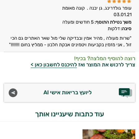
עופר גולדרינג, גן יבנה .
קונה מאומת
ויטמין K
03.01.21
משך נטילת התוסף:
5 חודשים ומעלה
זעפרן
סיבה:
דלקות
"שרות מעולה , מהיר אמין ובבדיקה שלי מול שאר האתרים גם הכי
מורינגה
זול , אני מזמין בקביעות ויטמינים אבקת חלבון - ממליץ בחום !!!!!!!"
רוצה להוסיף המלצה? בכיף!
צריך לרכוש את המוצר ואז
להיכנס לחשבון כאן >
ליועץ בריאות אישי AI
עוד כתבות שיעניינו אותך