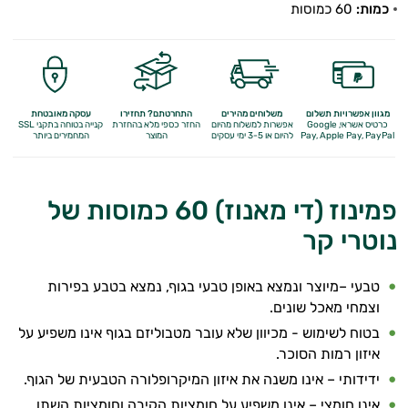
כמות:
60 כמוסות
מולטי ויטמינים
תוספי קולגן
Q10
מגוון אפשרויות תשלום
משלוחים מהירים
התחרטתם? תחזירו
עסקה מאובטחת
אומגה 3
כרטיס אשראי, Google
אפשרות למשלוח מהיום
החזר כספי מלא
בהחזרת
קנייה בטוחה בתקני SSL
Apple Pay, PayPal
Pay,
להיום או 3-5 ימי עסקים
המוצר
המחמירים ביותר
ברזל
ויטמין A
פמינוז (די מאנוז) 60 כמוסות של
נוטרי קר
ויטמין B
ויטמין C
טבעי –מיוצר ונמצא באופן טבעי בגוף, נמצא בטבע בפירות
וצמחי מאכל שונים.
ויטמין D
בטוח לשימוש - מכיוון שלא עובר מטבוליזם בגוף אינו משפיע על
איזון רמות הסוכר.
ויטמין E
ידידותי – אינו משנה את איזון המיקרופלורה הטבעית של הגוף.
ויטמינים לנשים
אינו חומצי – אינו משפיע על חומציות הקיבה וחומציות השתן.