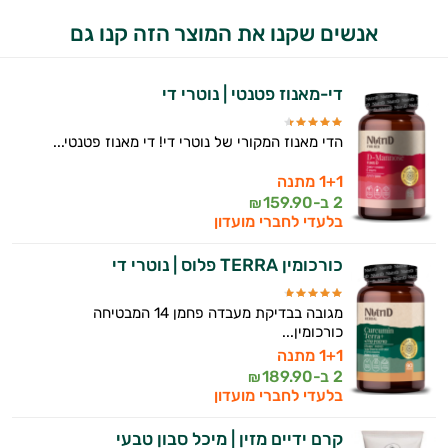
אנשים שקנו את המוצר הזה קנו גם
התשובות שלי מבוססות על מאגרי מידע קליניים
וספרות מקצועית בתחומי הרפואה הטבעית
ותזונת הספורט.
די-מאנוז פטנטי | נוטרי די
אני כאן כדי לעזור לך להתאים את תוספי
התזונה ומוצרי הבריאות המדויקים למטרות
הדי מאנוז המקורי של נוטרי די! די מאנוז פטנטי...
ולמצב הגופני שלך, ולהסביר לך אילו רכיבים
1+1 מתנה
עובדים יחד כדי למקסם תוצאות גם בחיי היום
2 ב-
159.90
₪
יום וגם בתחום הכושר והספורט.
בלעדי לחברי מועדון
המטרה שלי היא להתאים עבורך המלצות
כורכומין TERRA פלוס | נוטרי די
אישיות מבוססות מדעית.
מגובה בבדיקת מעבדה פחמן 14 המבטיחה
זה הזמן להתחיל. איך אוכל לעזור?
כורכומין...
1+1 מתנה
2 ב-
189.90
₪
בלעדי לחברי מועדון
קרם ידיים מזין | מיכל סבון טבעי