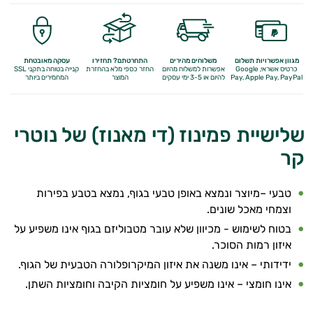
מגוון אפשרויות תשלום
משלוחים מהירים
התחרטתם? תחזירו
עסקה מאובטחת
כרטיס אשראי, Google
אפשרות למשלוח מהיום
החזר כספי מלא
בהחזרת
קנייה בטוחה בתקני SSL
Apple Pay, PayPal
Pay,
להיום או 3-5 ימי עסקים
המוצר
המחמירים ביותר
שלישיית פמינוז (די מאנוז) של נוטרי
קר
טבעי –מיוצר ונמצא באופן טבעי בגוף, נמצא בטבע בפירות
וצמחי מאכל שונים.
בטוח לשימוש - מכיוון שלא עובר מטבוליזם בגוף אינו משפיע על
איזון רמות הסוכר.
ידידותי – אינו משנה את איזון המיקרופלורה הטבעית של הגוף.
אינו חומצי – אינו משפיע על חומציות הקיבה וחומציות השתן.