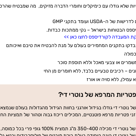
ות שלא גודלו עם כימיקלים וחומרי הדברה מזיקים,
מה שמבטיח שהרכיב
של ה-USDA ועומד בתקני GMP
ספס הבטוחות בישראל – נקי ממתכות כבדות.
ת המעבדה לקורדיספס לחצו כאן >>
בדקו בתקנים המחמירים בעולם על מנת להבטיח את טיבם ואיכותם
כפולה
שמרים או צבעי מאכל וללא תוספת סוכר
ים – רכיבים טבעיים בלבד, ללא חומרים מן החי
 עמילן, ללא סויה או אורז
פטריות המרפא של נוטרי די?
ני פטריות מרפא פוטנטיים, המכילים ריכוז גבוה וטהור של תמציות החו
100 גופי פרי בכל כמוסה, בעלת 30% פוליסכרידים ו-30% בטא גלוקן.
 נוטרי די הינה היחידה בעלת ריכוז מובטח של פוליסכרידים ובטא גלוק