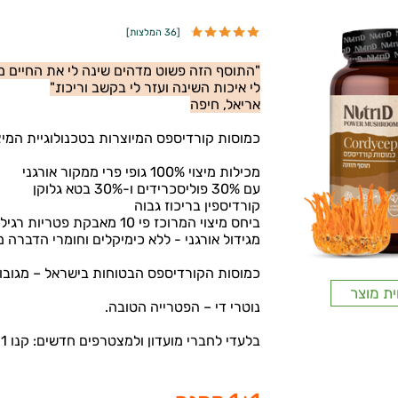
[
36 המלצות
]
"התוסף הזה פשוט מדהים שינה לי את החיים מ
לי איכות השינה ועזר לי בקשב וריכוז."
אריאל, חיפה
כמוסות קורדיספס המיוצרות בטכנולוגיית המיצ
מכילות מיצוי 100% גופי פרי ממקור אורגני
עם 30% פוליסכרידים ו-30% בטא גלוקן
קורדיספין בריכוז גבוה
ביחס מיצוי המרוכז פי 10 מאבקת פטריות רגילה
מגידול אורגני - ללא כימיקלים וחומרי הדברה מ
כמוסות הקורדיספס הבטוחות בישראל – מגובו
ית מוצר
נוטרי די – הפטרייה הטובה.
בלעדי לחברי מועדון ולמצטרפים חדשים: קנו 1 קבלו 1 מתנה!