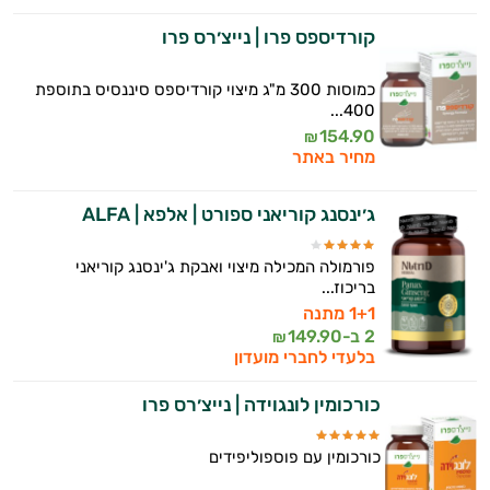
אישיות מבוססות מדעית.
קורדיספס פרו | נייצ׳רס פרו
זה הזמן להתחיל. איך אוכל לעזור?
כמוסות 300 מ"ג מיצוי קורדיספס סיננסיס בתוספת
400...
154.90
₪
מחיר באתר
ג׳ינסנג קוריאני ספורט | אלפא | ALFA
פורמולה המכילה מיצוי ואבקת ג'ינסנג קוריאני
בריכוז...
1+1 מתנה
2 ב-
149.90
₪
בלעדי לחברי מועדון
כורכומין לונגוידה | נייצ׳רס פרו
כורכומין עם פוספוליפידים