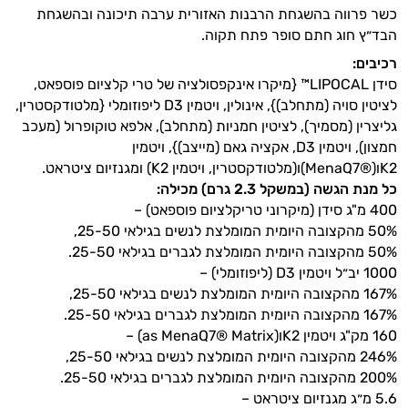
כשר פרווה בהשגחת הרבנות האזורית ערבה תיכונה ובהשגחת
ויטמינים לגברים
הבד״ץ חוג חתם סופר פתח תקוה.
טבעוניים | VEGAN
רכיבים:
סידן LIPOCAL™ {מיקרו אינקפסולציה של טרי קלציום פוספאט,
כורכום וכורכומין
לציטין סויה (מתחלב)}, אינולין, ויטמין D3 ליפוזומלי {מלטודקסטרין,
גליצרין (מסמיך), לציטין חמניות (מתחלב), אלפא טוקופרול (מעכב
כרום
חמצון), ויטמין D3, אקציה גאם (מייצב)}, ויטמין
K2ו(®MenaQ7)ו(מלטודקסטרין, ויטמין K2) ומגנזיום ציטראט.
מגנזיום
כל מנת הגשה (במשקל 2.3 גרם) מכילה:
400 מ"ג סידן
(
מיקרוני
טריקלציום פוספאט) –
סידן
50% מהקצובה היומית המומלצת לנשים בגילאי 25-50,
50% מהקצובה היומית המומלצת לגברים בגילאי 25-50.
פרוביוטיקה
1000 יב״ל ויטמין D3 (ליפוזומלי) –
אבץ
167% מהקצובה היומית המומלצת לנשים בגילאי 25-50,
167% מהקצובה היומית המומלצת לגברים בגילאי 25-50.
תוספים לילדים
160 מק"ג ויטמין K2ו(as MenaQ7® Matrix) –
246% מהקצובה היומית המומלצת לנשים בגילאי 25-50,
רימונים
200% מהקצובה היומית המומלצת לגברים בגילאי 25-50.
5.6 מ״ג מגנזיום ציטראט –
ג׳ינסנג