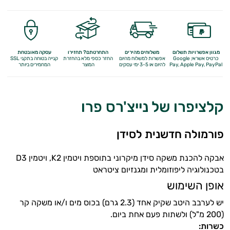
מולטי ויטמינים
תוספי קולגן
Q10
מגוון אפשרויות תשלום
משלוחים מהירים
התחרטתם? תחזירו
עסקה מאובטחת
כרטיס אשראי, Google
אפשרות למשלוח מהיום
החזר כספי מלא
בהחזרת
קנייה בטוחה בתקני SSL
Apple Pay, PayPal
Pay,
להיום או 3-5 ימי עסקים
המוצר
המחמירים ביותר
אומגה 3
ברזל
קלציפרו של נייצ'רס פרו
ויטמין A
פורמולה חדשנית לסידן
ויטמין B
ויטמין C
אבקה להכנת משקה סידן מיקרוני בתוספת ויטמין K2, ויטמין D3
בטכנולוגיה ליפוזומלית ומגנזיום ציטראט
ויטמין D
אופן השימוש
ויטמין E
יש לערבב היטב שקיק אחד (2.3 גרם) בכוס מים ו/או משקה קר
(200 מ"ל) ולשתות פעם אחת ביום.
ויטמינים לנשים
כשרות: