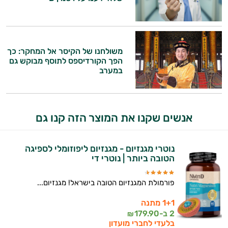
משולחנו של הקיסר אל המחקר: כך
הפך הקורדיספס לתוסף מבוקש גם
במערב
היי,
אני יועץ הבריאות האישי AI של טבע בריא.
התשובות שלי מבוססות על מאגרי מידע קליניים
אנשים שקנו את המוצר הזה קנו גם
וספרות מקצועית בתחומי הרפואה הטבעית
ותזונת הספורט.
נוטרי מגנזיום - מגנזיום ליפוזומלי לספיגה
אני כאן כדי לעזור לך להתאים את תוספי
הטובה ביותר | נוטרי די
התזונה ומוצרי הבריאות המדויקים למטרות
ולמצב הגופני שלך, ולהסביר לך אילו רכיבים
פורמולת המגנזיום הטובה בישראל! מגנזיום...
עובדים יחד כדי למקסם תוצאות גם בחיי היום
יום וגם בתחום הכושר והספורט.
1+1 מתנה
2 ב-
179.90
₪
בלעדי לחברי מועדון
המטרה שלי היא להתאים עבורך המלצות