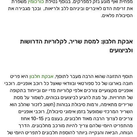
מפחית ואף מונע נזק למפרקים. בנוסף נטילת
כורכומין
משפרת
את זרימת הדם לאיברים וביניהם ללב ולריאות, ובכך מגבירה את
זה הזמן להתחיל. איך אוכל לעזור?
הסיבולת פלאים.
אבקת חלבון: למסת שריר, לקלוריות הדרושות
ולביצועים
תוסף התזונה שהוא הרבה מעבר לתוסף,
אבקת חלבון
היא פריט
חובה בארונו של כל ספורטאי ובוודאי שאצל כל רוכב אופניים. רוכבי
אופניים מקצועיים צורכים אלפי קלוריות מדי יום ובייחוד בתקופה
של תחרויות. על מנת להגיע לביצועים גבוהים, לשמור על מסת
שרירים מתאימה, ורמות סיבולת גבוהות (חשוב לזכור שהלב הוא
השריר המרכזי שמופעל בזמן אימוני סיבולת), רוכבי אופניים
צריכים לצרוך הרבה מאוד חלבונים, בעצם בין 10-15 אחוז
מהתפריט היומי שלהם צריך להיות מורכב מחלבונים. הדרך
הנוחה, הביאה והנקייה ביותר להוספת חלבונים לתפריט היומי של