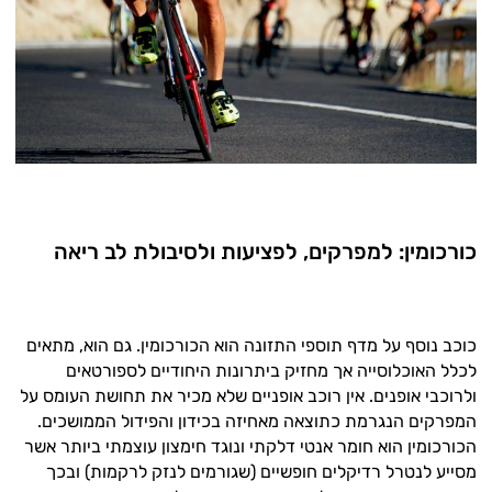
היי,
אני יועץ הבריאות האישי AI של טבע בריא.
התשובות שלי מבוססות על מאגרי מידע קליניים
וספרות מקצועית בתחומי הרפואה הטבעית
כורכומין: למפרקים, לפציעות ולסיבולת לב ריאה
ותזונת הספורט.
אני כאן כדי לעזור לך להתאים את תוספי
התזונה ומוצרי הבריאות המדויקים למטרות
כוכב נוסף על מדף תוספי התזונה הוא הכורכומין. גם הוא, מתאים
ולמצב הגופני שלך, ולהסביר לך אילו רכיבים
לכלל האוכלוסייה אך מחזיק ביתרונות היחודיים לספורטאים
עובדים יחד כדי למקסם תוצאות גם בחיי היום
ולרוכבי אופנים. אין רוכב אופניים שלא מכיר את תחושת העומס על
יום וגם בתחום הכושר והספורט.
המפרקים הנגרמת כתוצאה מאחיזה בכידון והפידול הממושכים.
הכורכומין הוא חומר אנטי דלקתי ונוגד חימצון עוצמתי ביותר אשר
המטרה שלי היא להתאים עבורך המלצות
מסייע לנטרל רדיקלים חופשיים (שגורמים לנזק לרקמות) ובכך
אישיות מבוססות מדעית.