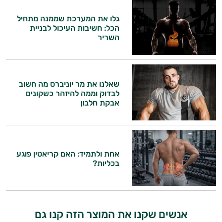
אני יועץ הבריאות האישי AI של טבע בריא.
גלו את המערכת שממנה מתחיל
הכל: חשיבות העיכול לבניית
התשובות שלי מבוססות על מאגרי מידע קליניים
השריר
וספרות מקצועית בתחומי הרפואה הטבעית
ותזונת הספורט.
אני כאן כדי לעזור לך להתאים את תוספי
שאלנו את מר יוניברס מה חשוב
התזונה ומוצרי הבריאות המדויקים למטרות
לבדוק וממה להיזהר כשקונים
ולמצב הגופני שלך, ולהסביר לך אילו רכיבים
אבקת חלבון
עובדים יחד כדי למקסם תוצאות גם בחיי היום
יום וגם בתחום הכושר והספורט.
המטרה שלי היא להתאים עבורך המלצות
אישיות מבוססות מדעית.
אחת ולתמיד: האם קריאטין פוגע
בכליות?
זה הזמן להתחיל. איך אוכל לעזור?
אנשים שקנו את המוצר הזה קנו גם