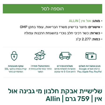
מותג:
אול אין | ALLIN
אישורים:
מיוצר ברישיון משרד הבריאות, עומד בתקן GMP
כשרות:
כשר רכיבי חלב נוכרי בהשגחת הרבנות עפולה
כמות:
2.277 ק"ג
מגוון אפשרויות תשלום
משלוחים מהירים
התחרטתם? תחזירו
עסקה מאובטחת
כרטיס אשראי, Google
אפשרות למשלוח מהיום
החזר כספי מלא
בהחזרת
קנייה בטוחה בתקני SSL
Apple Pay, PayPal
Pay,
להיום או 3-5 ימי עסקים
המוצר
המחמירים ביותר
שלישיית אבקת חלבון מי גבינה אול
אין | 759 גרם | Allin