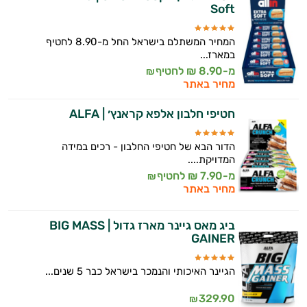
Soft
המטרה שלי היא להתאים עבורך המלצות
אישיות מבוססות מדעית.
המחיר המשתלם בישראל החל מ-8.90 לחטיף
במארז...
זה הזמן להתחיל. איך אוכל לעזור?
מ-8.90 ₪ לחטיף
₪
מחיר באתר
חטיפי חלבון אלפא קראנץ׳ | ALFA
הדור הבא של חטיפי החלבון - רכים במידה
המדויקת....
מ-7.90 ₪ לחטיף
₪
מחיר באתר
ביג מאס גיינר מארז גדול | BIG MASS
GAINER
הגיינר האיכותי והנמכר בישראל כבר 5 שנים...
329.90
₪