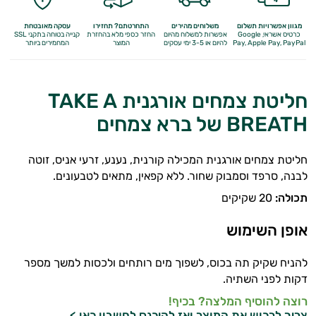
מגוון אפשרויות תשלום
משלוחים מהירים
התחרטתם? תחזירו
עסקה מאובטחת
כרטיס אשראי, Google
אפשרות למשלוח מהיום
החזר כספי מלא
בהחזרת
קנייה בטוחה בתקני SSL
Apple Pay, PayPal
Pay,
להיום או 3-5 ימי עסקים
המוצר
המחמירים ביותר
חליטת צמחים אורגנית TAKE A
BREATH של ברא צמחים
חליטת צמחים אורגנית המכילה קורנית, נענע, זרעי אניס, זוטה
לבנה, סרפד וסמבוק שחור. ללא קפאין, מתאים לטבעונים.
תכולה:
20 שקיקים
אופן השימוש
להניח שקיק תה בכוס, לשפוך מים רותחים ולכסות למשך מספר
דקות לפני השתיה.
רוצה להוסיף המלצה? בכיף!
צריך לרכוש את המוצר ואז
להיכנס לחשבון כאן >