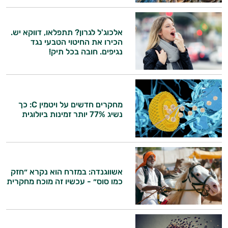
אלכוג'ל לגרון? תתפלאו, דווקא יש.
הכירו את החיטוי הטבעי נגד
היי,
נגיפים. חובה בכל תיק!
אני יועץ הבריאות האישי AI של טבע בריא.
התשובות שלי מבוססות על מאגרי מידע קליניים
וספרות מקצועית בתחומי הרפואה הטבעית
מחקרים חדשים על ויטמין C: כך
ותזונת הספורט.
נשיג 77% יותר זמינות ביולוגית
אני כאן כדי לעזור לך להתאים את תוספי
התזונה ומוצרי הבריאות המדויקים למטרות
ולמצב הגופני שלך, ולהסביר לך אילו רכיבים
עובדים יחד כדי למקסם תוצאות גם בחיי היום
אשווגנדה: במזרח הוא נקרא ״חזק
יום וגם בתחום הכושר והספורט.
כמו סוס״ - עכשיו זה מוכח מחקרית
המטרה שלי היא להתאים עבורך המלצות
אישיות מבוססות מדעית.
זה הזמן להתחיל. איך אוכל לעזור?