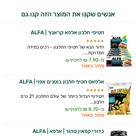
עובדים יחד כדי למקסם תוצאות גם בחיי היום
אנשים שקנו את המוצר הזה קנו גם
יום וגם בתחום הכושר והספורט.
המטרה שלי היא להתאים עבורך המלצות
חטיפי חלבון אלפא קראנץ׳ | ALFA
אישיות מבוססות מדעית.
זה הזמן להתחיל. איך אוכל לעזור?
הדור הבא של חטיפי החלבון - רכים במידה
המדויקת....
מ-7.90 ₪ לחטיף
₪
מחיר באתר
אלפאס חטיף חלבון בוטנים אפוי | ALFA
הטירוף הגדול ביותר של עולם החלבון. 21 גרם
חלבון...
מ-8.70 ₪ לחטיף
₪
מחיר באתר
כדורי קפאין טהור | אלפא | ALFA