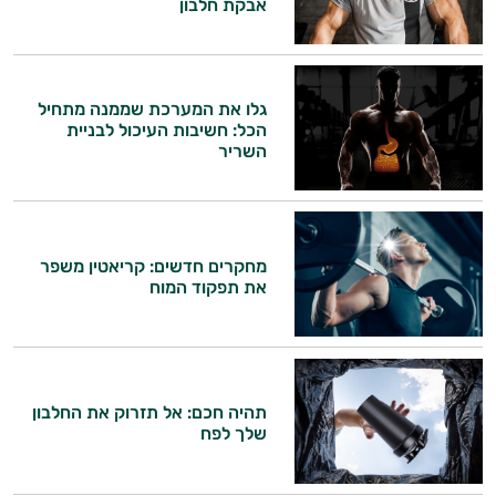
אבקת חלבון
גלו את המערכת שממנה מתחיל
הכל: חשיבות העיכול לבניית
השריר
מחקרים חדשים: קריאטין משפר
היי,
את תפקוד המוח
אני יועץ הבריאות האישי AI של טבע בריא.
התשובות שלי מבוססות על מאגרי מידע קליניים
וספרות מקצועית בתחומי הרפואה הטבעית
ותזונת הספורט.
תהיה חכם: אל תזרוק את החלבון
שלך לפח
אני כאן כדי לעזור לך להתאים את תוספי
התזונה ומוצרי הבריאות המדויקים למטרות
ולמצב הגופני שלך, ולהסביר לך אילו רכיבים