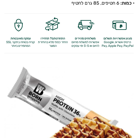
כמות:
6 חטיפים, 85 גרם לחטיף
מגוון אפשרויות תשלום
משלוחים מהירים
התחרטתם? תחזירו
עסקה מאובטחת
כרטיס אשראי, Google
אפשרות למשלוח מהיום
החזר כספי מלא
בהחזרת
קנייה בטוחה בתקני SSL
Apple Pay, PayPal
Pay,
להיום או 3-5 ימי עסקים
המוצר
המחמירים ביותר