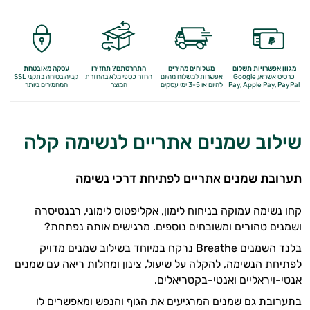
מגוון אפשרויות תשלום
משלוחים מהירים
התחרטתם? תחזירו
עסקה מאובטחת
כרטיס אשראי, Google
אפשרות למשלוח מהיום
החזר כספי מלא
בהחזרת
קנייה בטוחה בתקני SSL
Apple Pay, PayPal
Pay,
להיום או 3-5 ימי עסקים
המוצר
המחמירים ביותר
שילוב שמנים אתריים לנשימה קלה
תערובת שמנים אתריים לפתיחת דרכי נשימה
קחו נשימה עמוקה בניחוח לימון, אקליפטוס לימוני, רבנטיסרה
ושמנים טהורים ומשובחים נוספים. מרגישים אותה נפתחת?
בלנד השמנים Breathe נרקח במיוחד בשילוב שמנים מדויק
לפתיחת הנשימה, להקלה על שיעול, צינון ומחלות ריאה עם שמנים
אנטי-ויראליים ואנטי-בקטריאלים.
בתערובת גם שמנים המרגיעים את הגוף והנפש ומאפשרים לו