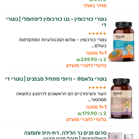
מחיר באתר
נוטרי כורכומין - ננו כורכומין ליפוזומלי | נוטרי
די
נוטרי כורכומין - שלוש הטכנולוגיות המתקדמות
בעולם...
1+1 מתנה
2 ב-
249.90
₪
בלעדי לחברי מועדון
נוטרי גלאם® - היופי מתחיל מבפנים | נוטרי די
העור והציפורניים הם הראשונים להיפגע כתוצאה
ממחסור...
1+1 מתנה
2 ב-
179.90
₪
בלעדי לחברי מועדון
סרום פנים נר הלילה, רוז-היפ וחומצה
היאלורונית | מיכל סבון טבעי