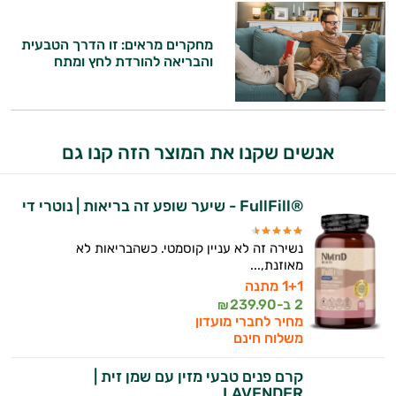
התשובות שלי מבוססות על מאגרי מידע קליניים
וספרות מקצועית בתחומי הרפואה הטבעית
מחקרים מראים: זו הדרך הטבעית
ותזונת הספורט.
והבריאה להורדת לחץ ומתח
אני כאן כדי לעזור לך להתאים את תוספי
התזונה ומוצרי הבריאות המדויקים למטרות
ולמצב הגופני שלך, ולהסביר לך אילו רכיבים
עובדים יחד כדי למקסם תוצאות גם בחיי היום
אנשים שקנו את המוצר הזה קנו גם
יום וגם בתחום הכושר והספורט.
המטרה שלי היא להתאים עבורך המלצות
®FullFill - שיער שופע זה בריאות | נוטרי די
אישיות מבוססות מדעית.
נשירה זה לא עניין קוסמטי. כשהבריאות לא
זה הזמן להתחיל. איך אוכל לעזור?
מאוזנת,...
1+1 מתנה
2 ב-
239.90
₪
מחיר לחברי מועדון
משלוח חינם
קרם פנים טבעי מזין עם שמן זית |
LAVENDER