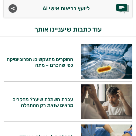
ליועץ בריאות אישי AI
עוד כתבות שיעניינו אותך
היי,
החוקרים מתעקשים: הפרוביוטיקה
אני יועץ הבריאות האישי AI של טבע בריא.
כפי שהכרנו – מתה
התשובות שלי מבוססות על מאגרי מידע קליניים
וספרות מקצועית בתחומי הרפואה הטבעית
ותזונת הספורט.
עברת השתלת שיער? מחקרים
אני כאן כדי לעזור לך להתאים את תוספי
מראים שזאת רק ההתחלה
התזונה ומוצרי הבריאות המדויקים למטרות
ולמצב הגופני שלך, ולהסביר לך אילו רכיבים
עובדים יחד כדי למקסם תוצאות גם בחיי היום
יום וגם בתחום הכושר והספורט.