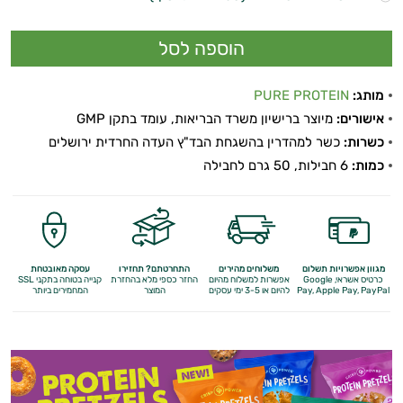
מותג:
PURE PROTEIN
אישורים:
מיוצר ברישיון משרד הבריאות, עומד בתקן GMP
כשרות:
כשר למהדרין בהשגחת הבד"ץ העדה החרדית ירושלים
כמות:
6 חבילות, 50 גרם לחבילה
מגוון אפשרויות תשלום
משלוחים מהירים
התחרטתם? תחזירו
עסקה מאובטחת
כרטיס אשראי, Google
אפשרות למשלוח מהיום
החזר כספי מלא
בהחזרת
קנייה בטוחה בתקני SSL
Apple Pay, PayPal
Pay,
להיום או 3-5 ימי עסקים
המוצר
המחמירים ביותר