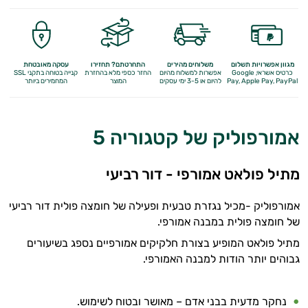
מגוון אפשרויות תשלום
משלוחים מהירים
התחרטתם? תחזירו
עסקה מאובטחת
כרטיס אשראי, Google
אפשרות למשלוח מהיום
החזר כספי מלא
בהחזרת
קנייה בטוחה בתקני SSL
Apple Pay, PayPal
Pay,
להיום או 3-5 ימי עסקים
המוצר
המחמירים ביותר
אמורפוליק של קטגוריה 5
מתיל פולאט אמורפי - דור רביעי
אמורפוליק -מכיל נגזרת טבעית ופעילה של חומצה פולית דור רביעי
של חומצה פולית במבנה אמורפי.
מתיל פולאט המופיע בצורת חלקיקים אמורפיים נספג בשיעורים
גבוהים יותר הודות למבנה האמורפי.
נחקר מדעית בבני אדם – מאושר ובטוח לשימוש.