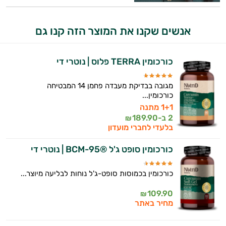
המטרה שלי היא להתאים עבורך המלצות
אישיות מבוססות מדעית.
אנשים שקנו את המוצר הזה קנו גם
זה הזמן להתחיל. איך אוכל לעזור?
כורכומין TERRA פלוס | נוטרי די
מגובה בבדיקת מעבדה פחמן 14 המבטיחה
כורכומין...
1+1 מתנה
2 ב-
189.90
₪
בלעדי לחברי מועדון
כורכומין סופט ג'ל ®BCM-95 | נוטרי די
כורכומין בכמוסות סופט-ג'ל נוחות לבליעה מיוצר...
109.90
₪
מחיר באתר