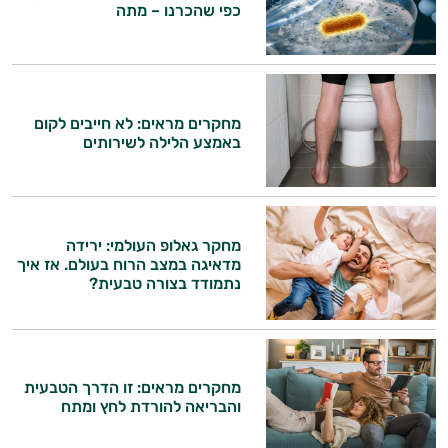
כפי שהכרנו – מתה
מחקרים מראים: לא חייבים לקום
באמצע הלילה לשירותים
היי,
אני יועץ הבריאות האישי AI של טבע בריא.
התשובות שלי מבוססות על מאגרי מידע קליניים
מחקר גאלופ העולמי: ירידה
וספרות מקצועית בתחומי הרפואה הטבעית
מדאיגה במצב הרוח בעולם. אז איך
ותזונת הספורט.
נתמודד בצורה טבעית?
אני כאן כדי לעזור לך להתאים את תוספי
התזונה ומוצרי הבריאות המדויקים למטרות
ולמצב הגופני שלך, ולהסביר לך אילו רכיבים
מחקרים מראים: זו הדרך הטבעית
עובדים יחד כדי למקסם תוצאות גם בחיי היום
והבריאה להורדת לחץ ומתח
יום וגם בתחום הכושר והספורט.