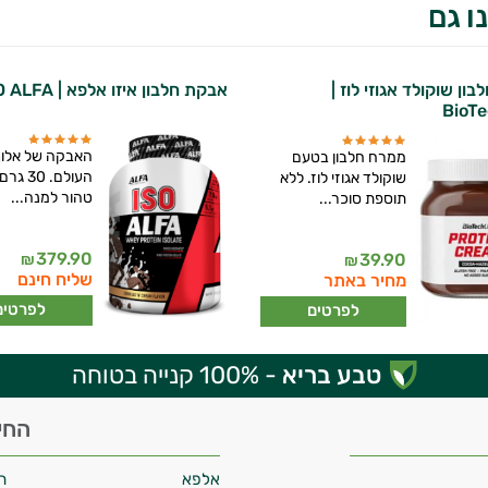
ו גם
ון שוקולד אגוזי לוז |
אבקת חלבון איזו אלפא | ISO ALFA
BioT
האבקה של אלו
ממרח חלבון בטעם
העולם. 30
שוקולד אגוזי לוז. ללא
טהור למנה...
תוספת סוכר...
379.90
39.90
₪
₪
שליח חינם
מחיר באתר
לפרטים
לפרטים
טבע בריא
- 100% קנייה בטוחה
החי
אלפא
ח