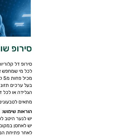
סירופ שוקולד ל
סירופ דל קלוריות של חברת FIT CUISINE, מבית ענק
לכל מי שמחפש את
מכיל פחות מ5 קלוריות למנת הגשה! ללא סוכר ללא גלוטן דל בשומן ועם אקסטרה טעם!
בעל ערכים תזונת
הגלידה או לכל ד
מתאים לטבעונים
הוראות שימוש:
יש לנער היטב לפ
יש לאחסן במקום 
לאחר פתיחת המו