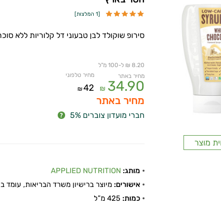
[
1 המלצות
]
סירופ שוקולד לבן טבעוני דל קלוריות ללא סוכר
8.20 ₪ ל-100 מ"ל
מחיר טלפוני
מחיר באתר
34.90
42
₪
₪
מחיר באתר
חברי מועדון צוברים 5%
ית מוצר
מותג:
APPLIED NUTRITION
אישורים:
מיוצר ברישיון משרד הבריאות, עומד בתקן
כמות:
425 מ”ל