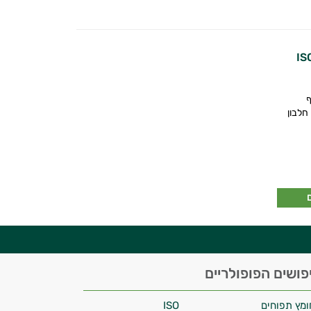
ף
 גרם חלבון
פושים הפופולריים
ומץ תפוחים
ISO