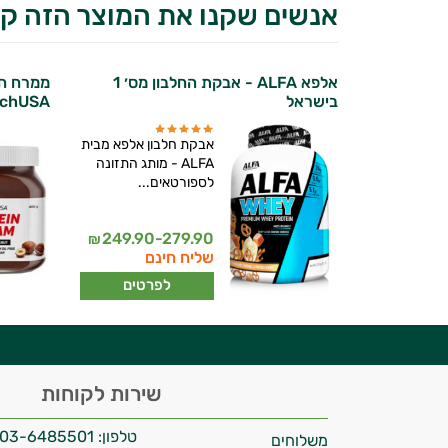
אנשים שקנו את המוצר הזה קנ
אלפא ALFA - אבקת החלבון מס׳ 1
ממרח חלב
בישראל
echUSA
אבקת חלבון אלפא מבית
ALFA - מותג התזונה
לספורטאים...
יועץ בריאות אישי AI
249.90-279.90
₪
שליח חינם
לפרטים
היי,
שירות לקוחות
אני יועץ הבריאות האישי AI של טבע בריא.
טלפון:
03-6485501
משלוחים
התשובות שלי מבוססות על מאגרי מידע קליניים