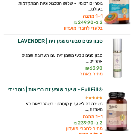
נוטרי כורכומין - שלוש הטכנולוגיות המתקדמות
בעולם...
1+1 מתנה
2 ב-
249.90
₪
בלעדי לחברי מועדון
סבון פנים טבעי משמן זית | LAVENDER
סבון פנים טבעי משמן זית עם תערובת שמנים
אתריים...
63.90
₪
מחיר באתר
®FullFill - שיער שופע זה בריאות | נוטרי די
היי,
אני יועץ הבריאות האישי AI של טבע בריא.
נשירה זה לא עניין קוסמטי. כשהבריאות לא
התשובות שלי מבוססות על מאגרי מידע קליניים
מאוזנת,...
וספרות מקצועית בתחומי הרפואה הטבעית
1+1 מתנה
ותזונת הספורט.
2 ב-
239.90
₪
מחיר לחברי מועדון