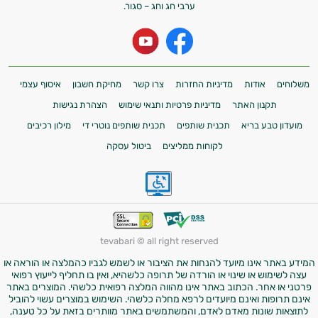
ערבי חג וחג – סגור.
משלוחים
אודות
מדיניות החזרות
צרו קשר
מחיקת חשבון
איסוף עצמי
תקנון האתר
מדיניות פרטיות ותנאי שימוש
הצהרת נגישות
מועדון טבע בריא
תכנית שותפים
תכנית שותפים נוטרי די
מילון רכיבים
לקוחות ממליצים
ביטול עסקה
tevabari © all right reserved
המידע באתר אינו מיועד להנחות את הציבור או לשמש לגביו כהמלצה או הוראה או
עצה לשימוש או שינוי או הורדה של תרופה כלשהיא, ואין בו תחליף לייעוץ רפואי
פרטני או אחר. הכתוב באתר אינו מהווה המלצה רפואית כלשהי. המוצרים באתר
אינם תרופות ואינם מיועדים לרפא מחלה כלשהי. השימוש במוצרים עשוי להוביל
לתוצאות שונות מאדם לאדם, והמשתמשים באתר מוותרים בזאת על כל טענה,