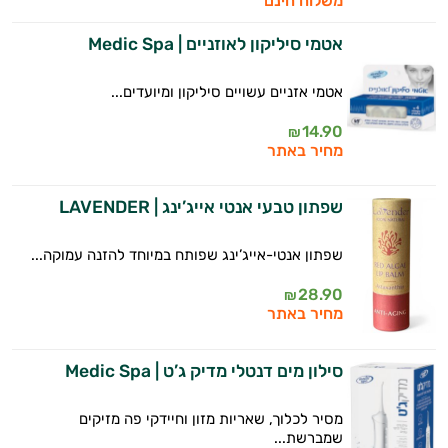
משלוח חינם
אני כאן כדי לעזור לך להתאים את תוספי
התזונה ומוצרי הבריאות המדויקים למטרות
אטמי סיליקון לאוזניים | Medic Spa
ולמצב הגופני שלך, ולהסביר לך אילו רכיבים
עובדים יחד כדי למקסם תוצאות גם בחיי היום
יום וגם בתחום הכושר והספורט.
אטמי אזניים עשויים סיליקון ומיועדים...
14.90
₪
המטרה שלי היא להתאים עבורך המלצות
מחיר באתר
אישיות מבוססות מדעית.
זה הזמן להתחיל. איך אוכל לעזור?
שפתון טבעי אנטי אייג’ינג | LAVENDER
שפתון אנטי-אייג’ינג שפותח במיוחד להזנה עמוקה...
28.90
₪
מחיר באתר
סילון מים דנטלי מדיק ג’ט | Medic Spa
מסיר לכלוך, שאריות מזון וחיידקי פה מזיקים
שמברשת...