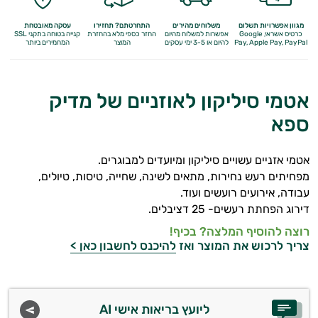
מגוון אפשרויות תשלום
משלוחים מהירים
התחרטתם? תחזירו
עסקה מאובטחת
כרטיס אשראי, Google
אפשרות למשלוח מהיום
החזר כספי מלא
בהחזרת
קנייה בטוחה בתקני SSL
Apple Pay, PayPal
Pay,
להיום או 3-5 ימי עסקים
המוצר
המחמירים ביותר
אטמי סיליקון לאוזניים של מדיק
ספא
אטמי אזניים עשויים סיליקון ומיועדים למבוגרים.
מפחיתים רעש נחירות, מתאים לשינה, שחייה, טיסות, טיולים,
עבודה, אירועים רועשים ועוד.
דירוג הפחתת רעשים- 25 דציבלים.
רוצה להוסיף המלצה? בכיף!
צריך לרכוש את המוצר ואז
להיכנס לחשבון כאן >
ליועץ בריאות אישי AI