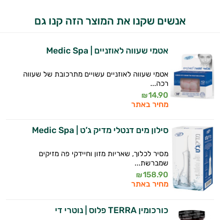
התשובות שלי מבוססות על מאגרי מידע קליניים
וספרות מקצועית בתחומי הרפואה הטבעית
אנשים שקנו את המוצר הזה קנו גם
ותזונת הספורט.
אני כאן כדי לעזור לך להתאים את תוספי
אטמי שעווה לאוזניים | Medic Spa
התזונה ומוצרי הבריאות המדויקים למטרות
ולמצב הגופני שלך, ולהסביר לך אילו רכיבים
אטמי שעווה לאוזניים עשויים מתרכובת של שעווה
עובדים יחד כדי למקסם תוצאות גם בחיי היום
רכה...
יום וגם בתחום הכושר והספורט.
14.90
₪
מחיר באתר
המטרה שלי היא להתאים עבורך המלצות
אישיות מבוססות מדעית.
סילון מים דנטלי מדיק ג’ט | Medic Spa
זה הזמן להתחיל. איך אוכל לעזור?
מסיר לכלוך, שאריות מזון וחיידקי פה מזיקים
שמברשת...
158.90
₪
מחיר באתר
כורכומין TERRA פלוס | נוטרי די