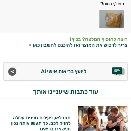
מומלץ בחום!"
ביותר
אבקות
חלבון
רוצה להוסיף המלצה? בכיף!
פאמפ
צריך לרכוש את המוצר ואז
להיכנס לחשבון כאן >
העלאת
אנרגיה
ליועץ בריאות אישי AI
פעילות
היי,
אני יועץ הבריאות האישי AI של טבע בריא.
עוד כתבות שיעניינו אותך
גופנית
התשובות שלי מבוססות על מאגרי מידע קליניים
טבעוניים
וספרות מקצועית בתחומי הרפואה הטבעית
ותזונת הספורט.
אביזרי
תתפלאו, פעילות גופנית עלולה
להזיק לכם. כך תעשו אותה נכון
אני כאן כדי לעזור לך להתאים את תוספי
ספורט
ותישארו בריאים