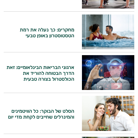
התזונה ומוצרי הבריאות המדויקים למטרות
ולמצב הגופני שלך, ולהסביר לך אילו רכיבים
משקאות
עובדים יחד כדי למקסם תוצאות גם בחיי היום
לספורטאים
יום וגם בתחום הכושר והספורט.
מחקרים: כך נעלה את רמת
הטסטוסטרון באופן טבעי
המטרה שלי היא להתאים עבורך המלצות
אישיות מבוססות מדעית.
זה הזמן להתחיל. איך אוכל לעזור?
ארגוני הבריאות הבינלאומיים: זאת
הדרך הבטוחה להוריד את
הכולסטרול בצורה טבעית
הסלט של הבוקר: כל הוויטמינים
והמינרלים שחייבים לקחת מדי יום