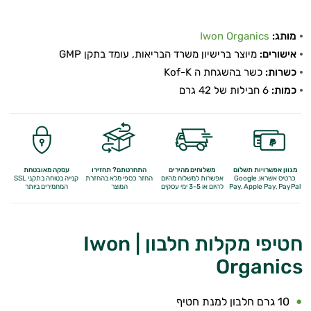
התאוששות
ומנוחה
מותג:
Iwon Organics
אישורים:
מיוצר ברישיון משרד הבריאות, עומד בתקן GMP
שריפת
כשרות:
כשר בהשגחת ה Kof-K
כמות:
6 חבילות של 42 גרם
שומן
לספורטאים
משפרי
מגוון אפשרויות תשלום
משלוחים מהירים
התחרטתם? תחזירו
עסקה מאובטחת
ביצועים
כרטיס אשראי, Google
אפשרות למשלוח מהיום
החזר כספי מלא
בהחזרת
קנייה בטוחה בתקני SSL
Apple Pay, PayPal
Pay,
להיום או 3-5 ימי עסקים
המוצר
המחמירים ביותר
חטיפי
חלבון
חטיפי מקלות חלבון | Iwon
Organics
גיינר
לעלייה
10 גרם חלבון למנת חטיף