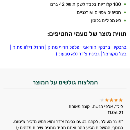
180 קלוריות בלבד לשקית של 42 גרם
במשקל
חטיפים אפויים ואורגניים
קריאטין
לא מכילים גלוטן
וחומצות
תווית מוצר של טעמי החטיפים:
אמינו
ברבקיו
|
ברבקיו קוריאני
|
פלפל חריף מתוק
|
חרדל דיז'ון מתוק
|
רטבים
בצל מקורמל
|
גבינת צ'דר (לא טבעוני)
ממרחים
ומזון
המלצות גולשים על המוצר
ויטמינים
לספורטאים
לילך, אלפי מנשה.
קונה מאומת
11.06.21
טסטוסטרון
"מוצר מעולה, לקחנו בטעם גבינת צ׳דר והוא ממש מזכיר צ׳יטוס.
הנמכרים
בנוסף, המשלוח הגיע מהר ואתם תמיד נותנים שירות מדהים :)