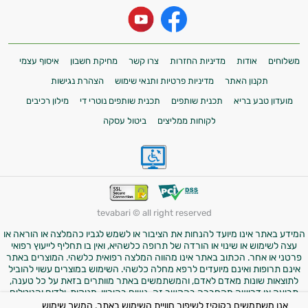
משלוחים
אודות
מדיניות החזרות
צרו קשר
מחיקת חשבון
איסוף עצמי
תקנון האתר
מדיניות פרטיות ותנאי שימוש
הצהרת נגישות
מועדון טבע בריא
תכנית שותפים
תכנית שותפים נוטרי די
מילון רכיבים
לקוחות ממליצים
ביטול עסקה
tevabari © all right reserved
המידע באתר אינו מיועד להנחות את הציבור או לשמש לגביו כהמלצה או הוראה או
עצה לשימוש או שינוי או הורדה של תרופה כלשהיא, ואין בו תחליף לייעוץ רפואי
פרטני או אחר. הכתוב באתר אינו מהווה המלצה רפואית כלשהי. המוצרים באתר
אינם תרופות ואינם מיועדים לרפא מחלה כלשהי. השימוש במוצרים עשוי להוביל
לתוצאות שונות מאדם לאדם, והמשתמשים באתר מוותרים בזאת על כל טענה,
תביעה או דרישה מהחברה בהקשר זה. נשים בהיריון, מניקות, ילדים והנוטלים
תרופות מרשם – יש להיוועץ ברופא לפני השימוש במוצרים. התמונות באתר הן
אנו משתמשים בקוקיז לשיפור חוויית השימוש באתר. המשך שימוש