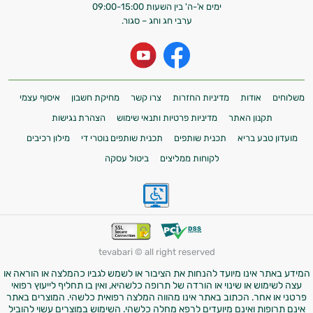
ימים א'-ה' בין השעות 09:00-15:00
ערבי חג וחג – סגור.
משלוחים
אודות
מדיניות החזרות
צרו קשר
מחיקת חשבון
איסוף עצמי
תקנון האתר
מדיניות פרטיות ותנאי שימוש
הצהרת נגישות
מועדון טבע בריא
תכנית שותפים
תכנית שותפים נוטרי די
מילון רכיבים
לקוחות ממליצים
ביטול עסקה
tevabari © all right reserved
המידע באתר אינו מיועד להנחות את הציבור או לשמש לגביו כהמלצה או הוראה או
עצה לשימוש או שינוי או הורדה של תרופה כלשהיא, ואין בו תחליף לייעוץ רפואי
פרטני או אחר. הכתוב באתר אינו מהווה המלצה רפואית כלשהי. המוצרים באתר
אינם תרופות ואינם מיועדים לרפא מחלה כלשהי. השימוש במוצרים עשוי להוביל