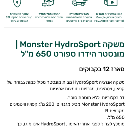
מגוון אפשרויות תשלום
משלוחים מהירים
התחרטתם? תחזירו
עסקה מאובטחת
כרטיס אשראי, Google
אפשרות למשלוח מהיום
החזר כספי מלא
בהחזרת
קנייה בטוחה בתקני SSL
Apple Pay, PayPal
Pay,
להיום או 3-5 ימי עסקים
המוצר
המחמירים ביותר
משקה Monster HydroSport |
מונסטר הידרו ספורט 650 מ"ל
מארז 12 בקבוקים
משקה אנרגיה HydroSport מבית מונסטר מכיל כמות גבוהה של
קפאין, ויטמינים, מגנזיום וחומצות אמיניות.
דל בקלוריות וללא תוספת סוכר.
Monster HydroSport מכיל מגנזיום, 200 מ"ג קפאין וויטמינים
מקבוצת B.
650 מ"ל.
מומלץ לצרוך לפני ואחרי האימון, HydroSport אינו מוגז, כך