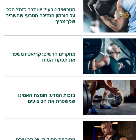
סטרואיד טבעי? יש דבר כזה? הכל
על הורמון הגדילה הטבעי שהשריר
שלך צריך
היי,
אני יועץ הבריאות האישי AI של טבע בריא.
התשובות שלי מבוססות על מאגרי מידע קליניים
מחקרים חדשים: קריאטין משפר
וספרות מקצועית בתחומי הרפואה הטבעית
את תפקוד המוח
ותזונת הספורט.
אני כאן כדי לעזור לך להתאים את תוספי
התזונה ומוצרי הבריאות המדויקים למטרות
ולמצב הגופני שלך, ולהסביר לך אילו רכיבים
עובדים יחד כדי למקסם תוצאות גם בחיי היום
בזכות המדע: חומצת האמינו
שמשפרת את הביצועים
יום וגם בתחום הכושר והספורט.
המטרה שלי היא להתאים עבורך המלצות
אישיות מבוססות מדעית.
זה הזמן להתחיל. איך אוכל לעזור?
התוספת הסודית של מר עולם