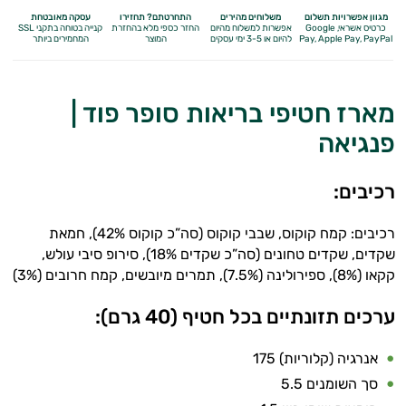
התאוששות
מגוון אפשרויות תשלום
משלוחים מהירים
התחרטתם? תחזירו
עסקה מאובטחת
כרטיס אשראי, Google
אפשרות למשלוח מהיום
החזר כספי מלא
בהחזרת
קנייה בטוחה בתקני SSL
Apple Pay, PayPal
Pay,
להיום או 3-5 ימי עסקים
המוצר
המחמירים ביותר
ומנוחה
שריפת
מארז חטיפי בריאות סופר פוד |
שומן
פנגיאה
לספורטאים
רכיבים:
משפרי
ביצועים
רכיבים: קמח קוקוס, שבבי קוקוס (סה”כ קוקוס 42%), חמאת
שקדים, שקדים טחונים (סה”כ שקדים 18%), סירופ סיבי עולש,
חטיפי
קקאו (8%), ספירולינה (7.5%), תמרים מיובשים, קמח חרובים (3%)
חלבון
ערכים תזונתיים בכל חטיף (40 גרם):
גיינר
אנרגיה (קלוריות) 175
לעלייה
סך השומנים 5.5