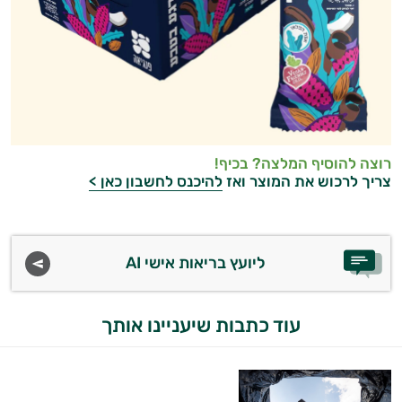
ביותר
אבקות
חלבון
פאמפ
רוצה להוסיף המלצה? בכיף!
העלאת
צריך לרכוש את המוצר ואז
להיכנס לחשבון כאן >
אנרגיה
פעילות
ליועץ בריאות אישי AI
גופנית
טבעוניים
עוד כתבות שיעניינו אותך
אביזרי
ספורט