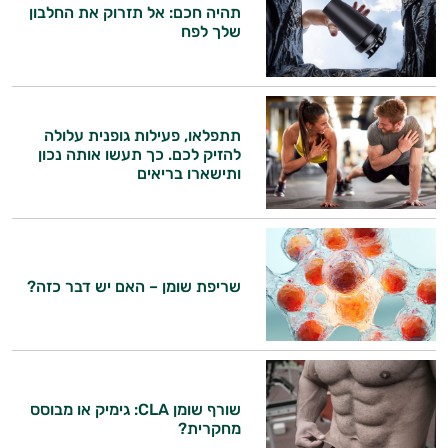
תהיה חכם: אל תזרוק את החלבון
שלך לפח
משקאות
היי,
לספורטאים
אני יועץ הבריאות האישי AI של טבע בריא.
התשובות שלי מבוססות על מאגרי מידע קליניים
תתפלאו, פעילות גופנית עלולה
וספרות מקצועית בתחומי הרפואה הטבעית
להזיק לכם. כך תעשו אותה נכון
ותזונת הספורט.
ותישארו בריאים
אני כאן כדי לעזור לך להתאים את תוספי
התזונה ומוצרי הבריאות המדויקים למטרות
ולמצב הגופני שלך, ולהסביר לך אילו רכיבים
עובדים יחד כדי למקסם תוצאות גם בחיי היום
שריפת שומן – האם יש דבר כזה?
יום וגם בתחום הכושר והספורט.
המטרה שלי היא להתאים עבורך המלצות
אישיות מבוססות מדעית.
זה הזמן להתחיל. איך אוכל לעזור?
שורף שומן CLA: גימיק או מבוסס
מחקרית?