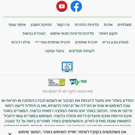
משלוחים
אודות
מדיניות החזרות
צרו קשר
מחיקת חשבון
איסוף עצמי
תקנון האתר
מדיניות פרטיות ותנאי שימוש
הצהרת נגישות
מועדון טבע בריא
תכנית שותפים
תכנית שותפים נוטרי די
מילון רכיבים
לקוחות ממליצים
ביטול עסקה
tevabari © all right reserved
המידע באתר אינו מיועד להנחות את הציבור או לשמש לגביו כהמלצה או הוראה או
עצה לשימוש או שינוי או הורדה של תרופה כלשהיא, ואין בו תחליף לייעוץ רפואי
פרטני או אחר. הכתוב באתר אינו מהווה המלצה רפואית כלשהי. המוצרים באתר
אינם תרופות ואינם מיועדים לרפא מחלה כלשהי. השימוש במוצרים עשוי להוביל
לתוצאות שונות מאדם לאדם, והמשתמשים באתר מוותרים בזאת על כל טענה,
תביעה או דרישה מהחברה בהקשר זה. נשים בהיריון, מניקות, ילדים והנוטלים
תרופות מרשם – יש להיוועץ ברופא לפני השימוש במוצרים. התמונות באתר הן
אנו משתמשים בקוקיז לשיפור חוויית השימוש באתר. המשך שימוש