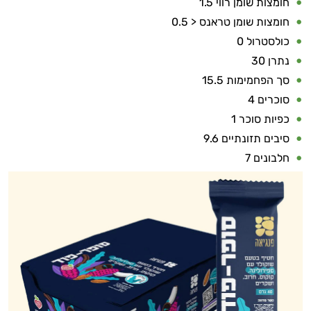
חומצות שומן רווי 1.5
במשקל
חומצות שומן טראנס < 0.5
קריאטין
כולסטרול 0
נתרן 30
וחומצות
סך הפחמימות 15.5
אמינו
סוכרים 4
כפיות סוכר 1
רטבים
סיבים תזונתיים 9.6
ממרחים
חלבונים 7
ומזון
ויטמינים
לספורטאים
טסטוסטרון
הנמכרים