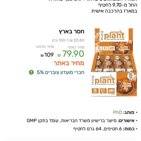
החל מ-9.70 לחטיף
במארז בהרכבה אישית
חסר בארץ
20.80 ₪ ל-100 גרם
מחיר טלפוני
מחיר באתר
79.90
109
₪
₪
מחיר באתר
חברי מועדון צוברים 5%
איכות
השינה
עיכול
מותג:
PhD
כאבים
אישורים:
מיוצר ברישיון משרד הבריאות, עומד בתקן GMP
כמות:
6 חטיפים, 64 גרם לחטיף
ופציעות