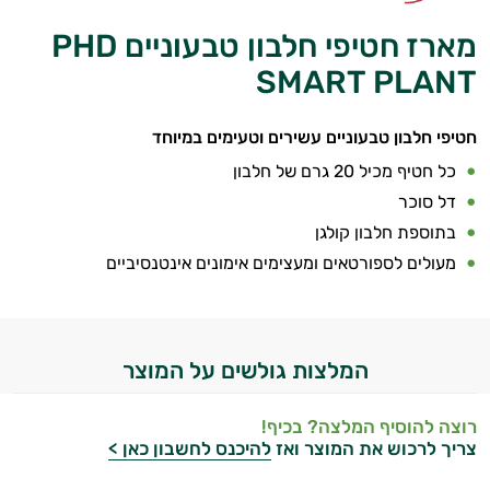
במשקל
מארז חטיפי חלבון טבעוניים PHD
קריאטין
SMART PLANT
וחומצות
חטיפי חלבון טבעוניים עשירים וטעימים במיוחד
אמינו
כל חטיף מכיל 20 גרם של חלבון
רטבים
דל סוכר
בתוספת חלבון קולגן
ממרחים
מעולים לספורטאים ומעצימים אימונים אינטנסיביים
ומזון
ויטמינים
המלצות גולשים על המוצר
לספורטאים
טסטוסטרון
רוצה להוסיף המלצה? בכיף!
צריך לרכוש את המוצר ואז
להיכנס לחשבון כאן >
הנמכרים