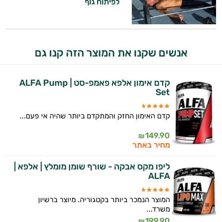
לפיתוח גוף
המטרה שלי היא להתאים עבורך המלצות
אישיות מבוססות מדעית.
זה הזמן להתחיל. איך אוכל לעזור?
אנשים שקנו את המוצר הזה קנו גם
קדם אימון אלפא פאמפ-סט | ALFA Pump
Set
קדם האימון החזק והמתקדם ביותר שהיה אי פעם...
149.90
₪
מחיר באתר
ליפו מקס אבקה - שורף שומן מומלץ | אלפא |
ALFA
המוצר הנמכר ביותר בקטגוריה. מיוצר ברשיון
משרד...
199.90
₪