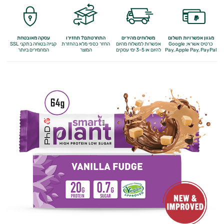
התאוששות
ומנוחה
מגוון אפשרויות תשלום
משלוחים מהירים
התחרטתם? תחזירו
עסקה מאובטחת
כרטיס אשראי, Google
אפשרות למשלוח מהיום
החזר כספי מלא
בהחזרת
קנייה בטוחה בתקני SSL
שריפת
Apple Pay, PayPal
Pay,
להיום או 3-5 ימי עסקים
המוצר
המחמירים ביותר
שומן
לספורטאים
משפרי
ביצועים
חטיפי
חלבון
גיינר
לעלייה