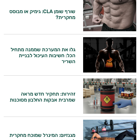
משקאות
שורף שומן CLA: גימיק או מבוסס
מחקרית?
לספורטאים
גלו את המערכת שממנה מתחיל
הכל: חשיבות העיכול לבניית
היי,
השריר
אני יועץ הבריאות האישי AI של טבע בריא.
התשובות שלי מבוססות על מאגרי מידע קליניים
וספרות מקצועית בתחומי הרפואה הטבעית
זהירות: תחקיר חדש מראה
ותזונת הספורט.
שמרבית אבקות החלבון מסוכנות
אני כאן כדי לעזור לך להתאים את תוספי
התזונה ומוצרי הבריאות המדויקים למטרות
ולמצב הגופני שלך, ולהסביר לך אילו רכיבים
עובדים יחד כדי למקסם תוצאות גם בחיי היום
מגנזיום: המינרל שמוכח מחקרית
יום וגם בתחום הכושר והספורט.