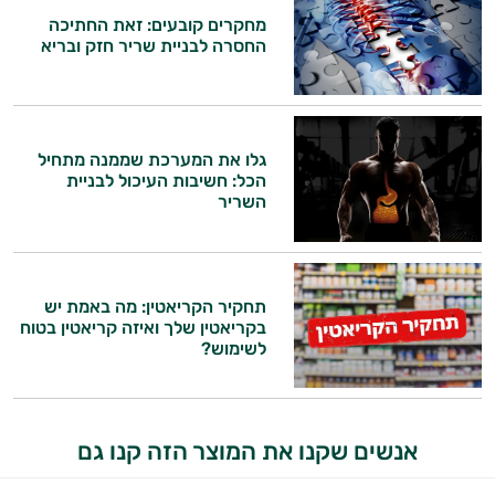
ותזונת הספורט.
מחקרים קובעים: זאת החתיכה
החסרה לבניית שריר חזק ובריא
אני כאן כדי לעזור לך להתאים את תוספי
התזונה ומוצרי הבריאות המדויקים למטרות
ולמצב הגופני שלך, ולהסביר לך אילו רכיבים
עובדים יחד כדי למקסם תוצאות גם בחיי היום
גלו את המערכת שממנה מתחיל
יום וגם בתחום הכושר והספורט.
הכל: חשיבות העיכול לבניית
השריר
המטרה שלי היא להתאים עבורך המלצות
אישיות מבוססות מדעית.
זה הזמן להתחיל. איך אוכל לעזור?
תחקיר הקריאטין: מה באמת יש
בקריאטין שלך ואיזה קריאטין בטוח
לשימוש?
אנשים שקנו את המוצר הזה קנו גם