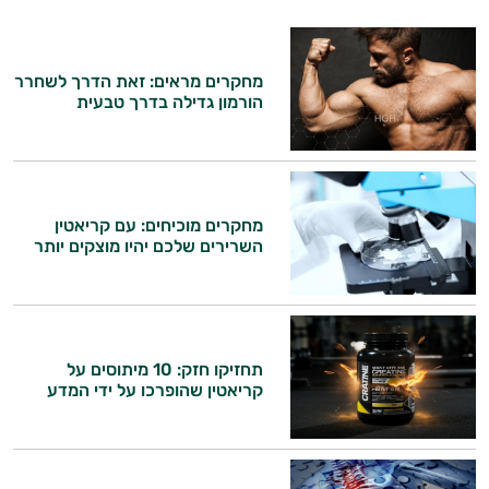
מחקרים מראים: זאת הדרך לשחרר
הורמון גדילה בדרך טבעית
מחקרים מוכיחים: עם קריאטין
השרירים שלכם יהיו מוצקים יותר
תחזיקו חזק: 10 מיתוסים על
היי,
קריאטין שהופרכו על ידי המדע
אני יועץ הבריאות האישי AI של טבע בריא.
התשובות שלי מבוססות על מאגרי מידע קליניים
וספרות מקצועית בתחומי הרפואה הטבעית