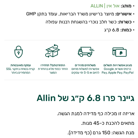
מותג:
אול אין | ALLIN
אישורים:
מיוצר ברישיון משרד הבריאות, עומד בתקן GMP
כשרות:
כשר חלב נוכרי בהשגחת רבנות עפולה
כמות:
6.8 ק״ג
מגוון אפשרויות תשלום
משלוחים מהירים
התחרטתם? תחזירו
עסקה מאובטחת
כרטיס אשראי, Google
אפשרות למשלוח מהיום
החזר כספי מלא
בהחזרת
קנייה בטוחה בתקני SSL
Apple Pay, PayPal
Pay,
להיום או 3-5 ימי עסקים
המוצר
המחמירים ביותר
גיינר פרו 6.8 ק״ג של Allin
אריזה זו מכילה כף מדידה למנת הגשה.
מתאים להכנת כ-45 מנות.
מנת הגשה: 150 גרם (כף מדידה).