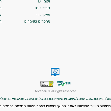
ויטמין D
ח
ספירולינה
ת
מאקי ברי
ג
מחקרים ומאמרים
ת
tevabari © all right reserved
לצה או הוראה או עצה לשימוש או שינוי או הורדה של תרופה כלשהיא, ואין בו תחליף
לרפא מחלה כלשהי. השימוש במוצרים עשוי להוביל לתוצאות שונות מאדם לאדם, וה
לשיפור חוויית השימוש באתר. המשך שימוש באתר מהווה הסכמה בהתאם ל
ניקות, ילדים והנוטלים תרופות מרשם – יש להיוועץ ברופא לפני השימוש במוצרי