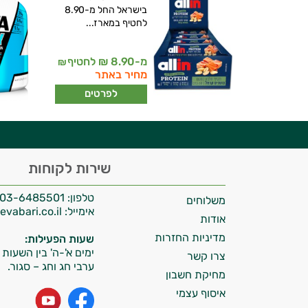
בישראל החל מ-8.90
לחטיף במארז...
יועץ בריאות אישי AI
מ-8.90 ₪ לחטיף
₪
מחיר באתר
לפרטים
היי,
שירות לקוחות
אני יועץ הבריאות האישי AI של טבע בריא.
טלפון:
03-6485501
משלוחים
התשובות שלי מבוססות על מאגרי מידע קליניים
אימייל:
info@tevabari.co.il
וספרות מקצועית בתחומי הרפואה הטבעית
אודות
ותזונת הספורט.
מדיניות החזרות
שעות הפעילות:
ימים א'-ה' בין השעות 09:00-15:00
צרו קשר
אני כאן כדי לעזור לך להתאים את תוספי
ערבי חג וחג – סגור.
מחיקת חשבון
התזונה ומוצרי הבריאות המדויקים למטרות
איסוף עצמי
ולמצב הגופני שלך, ולהסביר לך אילו רכיבים