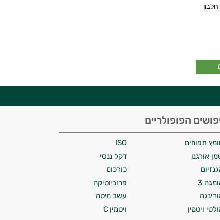
 גרם חלבון
פושים הפופולריים
ומץ תפוחים
ISO
מן אורגנו
דקל ננסי
גנזיום
כורכום
ומגה 3
פרוביוטיקה
ורינגה
עשב חיטה
ולטי ויטמין
ויטמין C