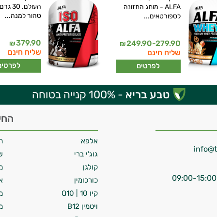
העולם. 30
ALFA - מותג התזונה
טהור למנה...
לספורטאים...
379.90
249.90-279.90
₪
₪
שליח חינם
שליח חינם
לפרטים
לפרטים
טבע בריא
- 100% קנייה בטוחה
החי
אלפא
ח
גוג'י ברי
ש
קולגן
מ
כורכומין
א
קיו 10 | Q10
מ
ויטמין B12
מ