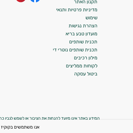
עובדים יחד כדי למקסם תוצאות גם בחיי היום
תקנון האתר
יום וגם בתחום הכושר והספורט.
מדיניות פרטיות ותנאי
שימוש
המטרה שלי היא להתאים עבורך המלצות
הצהרת נגישות
אישיות מבוססות מדעית.
מועדון טבע בריא
זה הזמן להתחיל. איך אוכל לעזור?
תכנית שותפים
תכנית שותפים נוטרי די
מילון רכיבים
לקוחות ממליצים
ביטול עסקה
המידע באתר אינו מיועד להנחות את הציבור או לשמש לגביו כהמ
רפואית כלשהי. המוצרים באתר אינם תרופות ואינם מיועדים 
אנו משתמשים בקוקיז 
מהחברה בהקשר זה. נשים בהיריון, מ