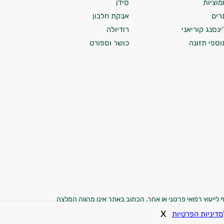
מוציות
סידן
רים
אבקת חלבון
'ינסנג קוריאני
רודיולה
וספי תזונה
כושר וספורט
 לייעוץ רפואי פרטני או אחר. הכתוב באתר אינו מהווה המלצה
משתמשים באתר מוותרים בזאת על כל טענה, תביעה או דרישה
X
מדיניות הפרטיות
ם. התמונות באתר הן להמחשה בלבד.