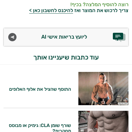
רוצה להוסיף המלצה? בכיף!
צריך לרכוש את המוצר ואז
להיכנס לחשבון כאן >
המטרה שלי היא להתאים עבורך המלצות
אישיות מבוססות מדעית.
זה הזמן להתחיל. איך אוכל לעזור?
ליועץ בריאות אישי AI
עוד כתבות שיעניינו אותך
התוסף שהציל את אלוף האלופים
שורף שומן CLA: גימיק או מבוסס
מחקרית?