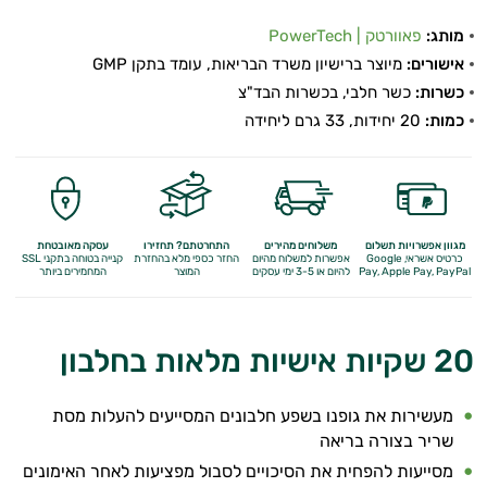
התאוששות
מותג:
פאוורטק | PowerTech
ומנוחה
אישורים:
מיוצר ברישיון משרד הבריאות, עומד בתקן GMP
כשרות:
כשר חלבי, בכשרות הבד"צ
שריפת
כמות:
20 יחידות, 33 גרם ליחידה
שומן
לספורטאים
משפרי
מגוון אפשרויות תשלום
משלוחים מהירים
התחרטתם? תחזירו
עסקה מאובטחת
כרטיס אשראי, Google
אפשרות למשלוח מהיום
החזר כספי מלא
בהחזרת
קנייה בטוחה בתקני SSL
Apple Pay, PayPal
Pay,
להיום או 3-5 ימי עסקים
המוצר
המחמירים ביותר
ביצועים
חטיפי
20 שקיות אישיות מלאות בחלבון
חלבון
גיינר
מעשירות את גופנו בשפע חלבונים המסייעים להעלות מסת
שריר בצורה בריאה
לעלייה
מסייעות להפחית את הסיכויים לסבול מפציעות לאחר האימונים