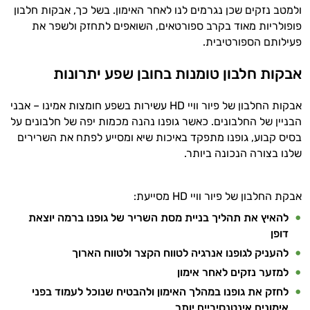
ולמטב נזקים שכן נגרמים לנו לאחר האימון. בשל כך, אבקות חלבון
ביותר
פופולריות מאוד בקרב ספורטאים, השואפים לתחזק ולשפר את
פעילותם הספורטיבית.
אבקות
אבקות חלבון טומנות בחובן שפע יתרונות
חלבון
פאמפ
אבקות החלבון של פיור וויי HD עשירות בשפע חומצות אמינו – אבני
הבניין של החלבונים. כאשר גופנו נהנה מכמות יפה של חלבונים על
העלאת
בסיס קבוע, גופנו מתפקד באיכות שיא ומסייע לפתח את השרירים
שלנו בצורה הנכונה ביותר.
אנרגיה
פעילות
אבקת החלבון של פיור וויי HD מסייעת:
להאיץ את תהליך בניית מסת השריר של גופנו ברמה יוצאת
גופנית
דופן
טבעוניים
להעניק לגופנו אנרגיה לטווח הקצר ולטווח הארוך
למזער נזקים לאחר אימון
אביזרי
לחזק את גופנו במהלך האימון ולהבטיח שנוכל לעמוד בפני
ספורט
אימונים אינטנסיביים יותר