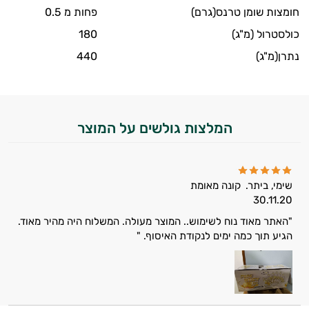
חומצות שומן טרנס(גרם)
פחות מ 0.5
כולסטרול (מ"ג)
180
נתרן(מ"ג)
440
המלצות גולשים על המוצר
היי,
אני יועץ הבריאות האישי AI של טבע בריא.
התשובות שלי מבוססות על מאגרי מידע קליניים
שימי, ביתר.
קונה מאומת
וספרות מקצועית בתחומי הרפואה הטבעית
30.11.20
ותזונת הספורט.
"האתר מאוד נוח לשימוש.. המוצר מעולה. המשלוח היה מהיר מאוד.
הגיע תוך כמה ימים לנקודת האיסוף. "
אני כאן כדי לעזור לך להתאים את תוספי
התזונה ומוצרי הבריאות המדויקים למטרות
ולמצב הגופני שלך, ולהסביר לך אילו רכיבים
עובדים יחד כדי למקסם תוצאות גם בחיי היום
יום וגם בתחום הכושר והספורט.