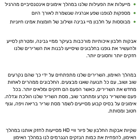
מייעלות את הפעילות שלנו במהלך אימונים אינטנסיביים מהרגיל
במשקל
מספקות לגופנו שפע אנרגיה שנשמרת לאורך היום
קריאטין
מבוססות על חלבון מיי גבינה ושילוב של חומצות אמינו חיוניות
וחומצות
אבקות חלבון איכותיות מורכבות בעיקר ממיי גבינה, ומטרתן לסייע
אמינו
ולהעשיר את גופנו בחלבונים שיסייעו לבנות את השרירים שלנו
חזקים יותר וחסונים יותר.
רטבים
ממרחים
במהלך האימון, השרירים שלנו מתפתחים על ידי כך שהם נקרעים
שוב ושוב, עם כל תנועה שאנו מבצעים. החלבונים ממהרים לאחות
ומזון
מחדש את השרירים, כאשר הפעם הם חזקים ומלאים יותר. בכל
ויטמינים
פעם שהשריר נקרע ומתחבר שוב, מסת השריר שלנו הולכת וגדלה.
אימונים על בסיס קבוע מסייעים לשמר מסת שריר בריאה ויפה, וגוף
לספורטאים
חטוב ומסותת.
טסטוסטרון
שקיות אבקות החלבון של פיור וויי HD מסייעות לחזק אותנו במהלך
הנמכרים
האימון, להפחית את כמות הנזקים הנגרמים לנו במהלך האימון