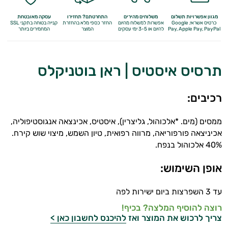
מגוון אפשרויות תשלום
משלוחים מהירים
התחרטתם? תחזירו
עסקה מאובטחת
כרטיס אשראי, Google
אפשרות למשלוח מהיום
החזר כספי מלא
בהחזרת
קנייה בטוחה בתקני SSL
Apple Pay, PayPal
Pay,
להיום או 3-5 ימי עסקים
המוצר
המחמירים ביותר
תרסיס איסטיס | ראן בוטניקלס
רכיבים:
ממסים (מים. *אלכוהול, גליצרין), איסטיס, אכינצאה אנגוסטיפוליה,
אכיניצאה פורפוריאה, מרווה רפואית, טיון השמש, מיצוי שוש קירח.
40% אלכוהול בנפח.
אופן השימוש:
עד 3 השפרצות ביום ישירות לפה
רוצה להוסיף המלצה? בכיף!
צריך לרכוש את המוצר ואז
להיכנס לחשבון כאן >