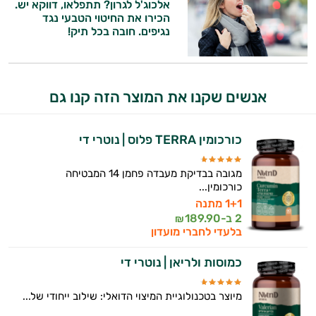
התשובות שלי מבוססות על מאגרי מידע קליניים
אלכוג'ל לגרון? תתפלאו, דווקא יש.
וספרות מקצועית בתחומי הרפואה הטבעית
הכירו את החיטוי הטבעי נגד
נגיפים. חובה בכל תיק!
ותזונת הספורט.
אני כאן כדי לעזור לך להתאים את תוספי
התזונה ומוצרי הבריאות המדויקים למטרות
אנשים שקנו את המוצר הזה קנו גם
ולמצב הגופני שלך, ולהסביר לך אילו רכיבים
עובדים יחד כדי למקסם תוצאות גם בחיי היום
יום וגם בתחום הכושר והספורט.
כורכומין TERRA פלוס | נוטרי די
המטרה שלי היא להתאים עבורך המלצות
אישיות מבוססות מדעית.
מגובה בבדיקת מעבדה פחמן 14 המבטיחה
כורכומין...
זה הזמן להתחיל. איך אוכל לעזור?
1+1 מתנה
2 ב-
189.90
₪
בלעדי לחברי מועדון
כמוסות ולריאן | נוטרי די
מיוצר בטכנולוגיית המיצוי הדואלי: שילוב ייחודי של...