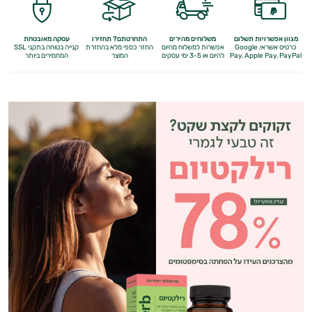
מגוון אפשרויות תשלום
משלוחים מהירים
התחרטתם? תחזירו
עסקה מאובטחת
כרטיס אשראי, Google
אפשרות למשלוח מהיום
החזר כספי מלא
בהחזרת
קנייה בטוחה בתקני SSL
Apple Pay, PayPal
Pay,
להיום או 3-5 ימי עסקים
המוצר
המחמירים ביותר