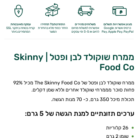
מגוון אפשרויות תשלום
משלוחים מהירים
התחרטתם? תחזירו
עסקה מאובטחת
כרטיס אשראי, Google
אפשרות למשלוח מהיום
החזר כספי מלא
בהחזרת
קנייה בטוחה בתקני SSL
Apple Pay, PayPal
Pay,
להיום או 3-5 ימי עסקים
המוצר
המחמירים ביותר
ממרח שוקולד לבן ופטל | Skinny
Food Co
ממרח שוקולד לבן ופטל של The Skinny Food Co מכיל 92%
פחות סוכר מממרחי שוקולד אחרים וללא שמן דקלים.
תכולת מיכל 350 גרם, כ- 70 מנות הגשה.
ערכים תזונתיים למנת הגשה של 5 גרם:
26 קלוריות
שומן 2 גרם