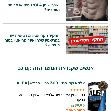
שורף שומן CLA: גימיק או מבוסס
התשובות שלי מבוססות על מאגרי מידע קליניים
מחקרית?
וספרות מקצועית בתחומי הרפואה הטבעית
ותזונת הספורט.
אני כאן כדי לעזור לך להתאים את תוספי
התזונה ומוצרי הבריאות המדויקים למטרות
תחקיר הקריאטין: מה באמת יש
ולמצב הגופני שלך, ולהסביר לך אילו רכיבים
בקריאטין שלך ואיזה קריאטין בטוח
עובדים יחד כדי למקסם תוצאות גם בחיי היום
לשימוש?
יום וגם בתחום הכושר והספורט.
המטרה שלי היא להתאים עבורך המלצות
אישיות מבוססות מדעית.
אנשים שקנו את המוצר הזה קנו גם
זה הזמן להתחיל. איך אוכל לעזור?
אלפא קריאטין 300 גר׳ | אלפא | ALFA
הקריאטין האגדי של אלפא קריאטין טהור שעבר
בדיקת...
99.90
₪
מחיר באתר