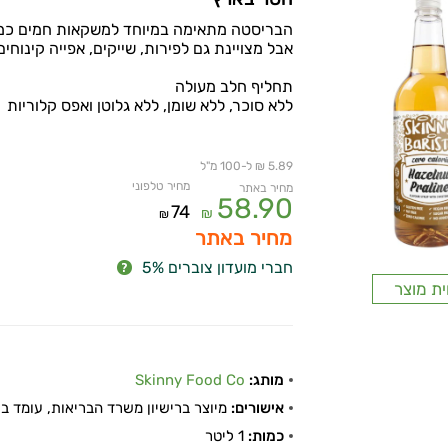
הבריסטה מתאימה במיוחד למשקאות חמים כמו
אבל מצויינת גם לפירות, שייקים, אפייה קינוחים
תחליף חלב מעולה
ללא סוכר, ללא שומן, ללא גלוטן ואפס קלוריות
5.89 ₪ ל-100 מ"ל
מחיר טלפוני
מחיר באתר
58.90
74
₪
₪
מחיר באתר
חברי מועדון צוברים 5%
ית מוצר
מותג:
Skinny Food Co
אישורים:
מיוצר ברישיון משרד הבריאות, עומד בתקן
כמות:
1 ליטר