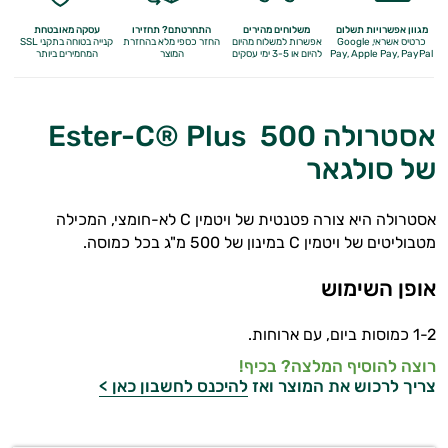
מולטי ויטמינים
מגוון אפשרויות תשלום
משלוחים מהירים
התחרטתם? תחזירו
עסקה מאובטחת
כרטיס אשראי, Google
אפשרות למשלוח מהיום
החזר כספי מלא
בהחזרת
קנייה בטוחה בתקני SSL
תוספי קולגן
Apple Pay, PayPal
Pay,
להיום או 3-5 ימי עסקים
המוצר
המחמירים ביותר
Q10
אסטרולה Ester-C® Plus 500
אומגה 3
של סולגאר
ברזל
אסטרולה היא צורה פטנטית של ויטמין C לא-חומצי, המכילה
ויטמין A
מטבוליטים של ויטמין C במינון של 500 מ"ג בכל כמוסה.
ויטמין B
אופן השימוש
ויטמין C
1-2 כמוסות ביום, עם ארוחות.
ויטמין D
רוצה להוסיף המלצה? בכיף!
צריך לרכוש את המוצר ואז
להיכנס לחשבון כאן >
ויטמין E
ויטמינים לנשים