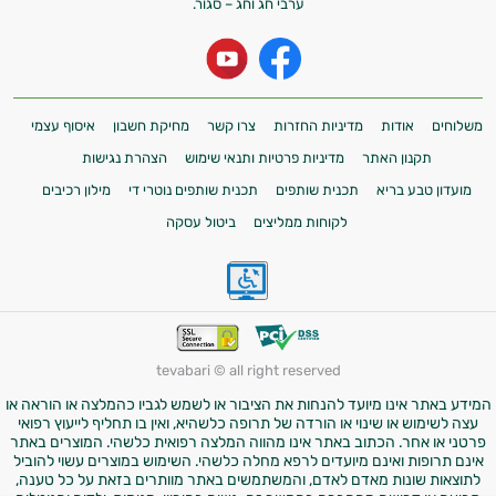
ערבי חג וחג – סגור.
משלוחים
אודות
מדיניות החזרות
צרו קשר
מחיקת חשבון
איסוף עצמי
תקנון האתר
מדיניות פרטיות ותנאי שימוש
הצהרת נגישות
מועדון טבע בריא
תכנית שותפים
תכנית שותפים נוטרי די
מילון רכיבים
לקוחות ממליצים
ביטול עסקה
tevabari © all right reserved
המידע באתר אינו מיועד להנחות את הציבור או לשמש לגביו כהמלצה או הוראה או
עצה לשימוש או שינוי או הורדה של תרופה כלשהיא, ואין בו תחליף לייעוץ רפואי
פרטני או אחר. הכתוב באתר אינו מהווה המלצה רפואית כלשהי. המוצרים באתר
אינם תרופות ואינם מיועדים לרפא מחלה כלשהי. השימוש במוצרים עשוי להוביל
לתוצאות שונות מאדם לאדם, והמשתמשים באתר מוותרים בזאת על כל טענה,