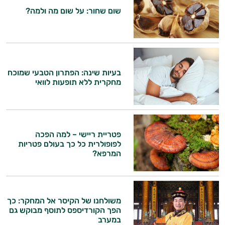
שום שחור: על שום מה ולמה?
ויטמין K
היי,
זעפרן
אני יועץ הבריאות האישי AI של טבע בריא.
מורינגה
התשובות שלי מבוססות על מאגרי מידע קליניים
בעיות שינה: הפתרון הטבעי שמוכח
וספרות מקצועית בתחומי הרפואה הטבעית
מחקרית ללא תופעות לוואי
ותזונת הספורט.
אני כאן כדי לעזור לך להתאים את תוספי
התזונה ומוצרי הבריאות המדויקים למטרות
פטריית ריישי – למה הפכה
ולמצב הגופני שלך, ולהסביר לך אילו רכיבים
לפופולרית כל כך בעולם פטריות
עובדים יחד כדי למקסם תוצאות גם בחיי היום
המרפא?
יום וגם בתחום הכושר והספורט.
המטרה שלי היא להתאים עבורך המלצות
אישיות מבוססות מדעית.
משולחנו של הקיסר אל המחקר: כך
הפך הקורדיספס לתוסף מבוקש גם
זה הזמן להתחיל. איך אוכל לעזור?
במערב