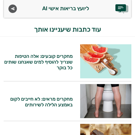
ויטמינים לגברים
ליועץ בריאות אישי AI
טבעוניים | VEGAN
עוד כתבות שיעניינו אותך
כורכום וכורכומין
כרום
מחקרים קובעים: אלה הטיפות
מגנזיום
שצריך להוסיף למים שאנחנו שותים
כל בוקר
סידן
פרוביוטיקה
אבץ
מחקרים מראים: לא חייבים לקום
באמצע הלילה לשירותים
תוספים לילדים
רימונים
ג׳ינסנג