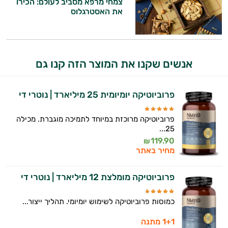
צמחי מרפא מסביב לעולם: הכירו
ולמצב הגופני שלך, ולהסביר לך אילו רכיבים
את האסטרגלוס
עובדים יחד כדי למקסם תוצאות גם בחיי היום
יום וגם בתחום הכושר והספורט.
המטרה שלי היא להתאים עבורך המלצות
אישיות מבוססות מדעית.
אנשים שקנו את המוצר הזה קנו גם
זה הזמן להתחיל. איך אוכל לעזור?
פרוביוטיקה יומיומית 25 מיליארד | נוטרי די
פרוביוטיקה מרוכזת במיוחד לתמיכה מוגברת. מכילה
25...
119.90
₪
מחיר באתר
פרוביוטיקה מומלצת 12 מיליארד | נוטרי די
כמוסות פרוביוטיקה לשימוש יומיומי. תהליך ייצור...
1+1 מתנה