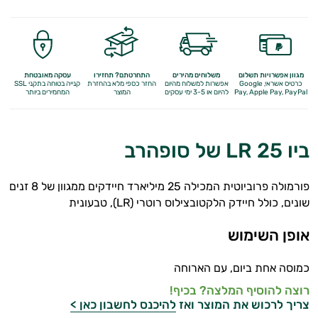
מולטי ויטמינים
תוספי קולגן
Q10
מגוון אפשרויות תשלום
משלוחים מהירים
התחרטתם? תחזירו
עסקה מאובטחת
כרטיס אשראי, Google
אפשרות למשלוח מהיום
החזר כספי מלא
בהחזרת
קנייה בטוחה בתקני SSL
Apple Pay, PayPal
Pay,
להיום או 3-5 ימי עסקים
המוצר
המחמירים ביותר
אומגה 3
ברזל
ביו 25 LR של סופהרב
ויטמין A
פורמולה פרוביוטית המכילה 25 מיליארד חיידקים ממגוון של 8 זנים
ויטמין B
שונים, כולל חיידק הלקטובצילוס רוטרי (LR), טבעונית
ויטמין C
אופן השימוש
ויטמין D
כמוסה אחת ביום, עם הארוחה
ויטמין E
רוצה להוסיף המלצה? בכיף!
צריך לרכוש את המוצר ואז
להיכנס לחשבון כאן >
ויטמינים לנשים