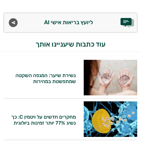
ויטמינים לגברים
טבעוניים | VEGAN
ליועץ בריאות אישי AI
כורכום וכורכומין
עוד כתבות שיעניינו אותך
כרום
מגנזיום
סידן
נשירת שיער: המגפה השקטה
שמתפשטת במהירות
פרוביוטיקה
אבץ
תוספים לילדים
מחקרים חדשים על ויטמין C: כך
נשיג 77% יותר זמינות ביולוגית
רימונים
ג׳ינסנג