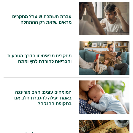
ויטמין K
עברת השתלת שיער? מחקרים
מראים שזאת רק ההתחלה
זעפרן
מורינגה
מחקרים מראים: זו הדרך הטבעית
והבריאה להורדת לחץ ומתח
היי,
אני יועץ הבריאות האישי AI של טבע בריא.
המומחים עונים: האם מורינגה
התשובות שלי מבוססות על מאגרי מידע קליניים
באמת יעילה להגברת חלב אם
וספרות מקצועית בתחומי הרפואה הטבעית
בתקופת ההנקה?
ותזונת הספורט.
אני כאן כדי לעזור לך להתאים את תוספי
התזונה ומוצרי הבריאות המדויקים למטרות