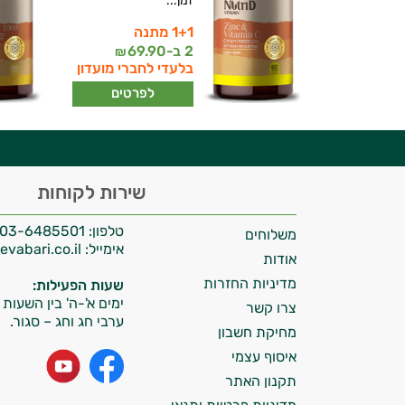
זמן...
1+1 מתנה
יועץ בריאות אישי AI
2 ב-
69.90
₪
בלעדי לחברי מועדון
לפרטים
היי,
שירות לקוחות
אני יועץ הבריאות האישי AI של טבע בריא.
טלפון:
03-6485501
משלוחים
התשובות שלי מבוססות על מאגרי מידע קליניים
אימייל:
info@tevabari.co.il
וספרות מקצועית בתחומי הרפואה הטבעית
אודות
ותזונת הספורט.
מדיניות החזרות
שעות הפעילות:
ימים א'-ה' בין השעות 09:00-15:00
צרו קשר
אני כאן כדי לעזור לך להתאים את תוספי
ערבי חג וחג – סגור.
מחיקת חשבון
התזונה ומוצרי הבריאות המדויקים למטרות
איסוף עצמי
ולמצב הגופני שלך, ולהסביר לך אילו רכיבים
עובדים יחד כדי למקסם תוצאות גם בחיי היום
תקנון האתר
יום וגם בתחום הכושר והספורט.