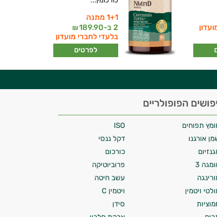
כורכומין...
1+1 מתנה
ועדון
2 ב-
189.90
₪
בלעדי לחברי מועדון
לפרטים
פושים הפופולריים
ומץ תפוחים
ISO
מן אורגנו
דקל ננסי
גנזיום
כורכום
ומגה 3
פרוביוטיקה
ורינגה
עשב חיטה
ולטי ויטמין
ויטמין C
מוציות
סידן
רים
אבקת חלבון