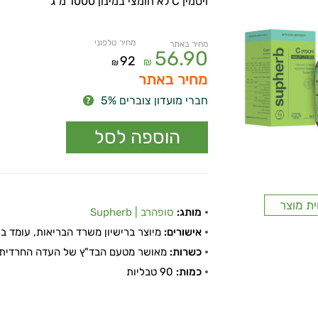
ויטמין C לא חומצי במינון 1000 מ"ג
מחיר טלפוני
מחיר באתר
56.90
92
₪
₪
מחיר באתר
חברי מועדון צוברים 5%
ית מוצר
מותג:
סופהרב | Supherb
אישורים:
מיוצר ברישיון משרד הבריאות, עומד בתקן
כשרות:
מאושר מטעם הבד"ץ של העדה החרדית 
כמות:
90 טבליות