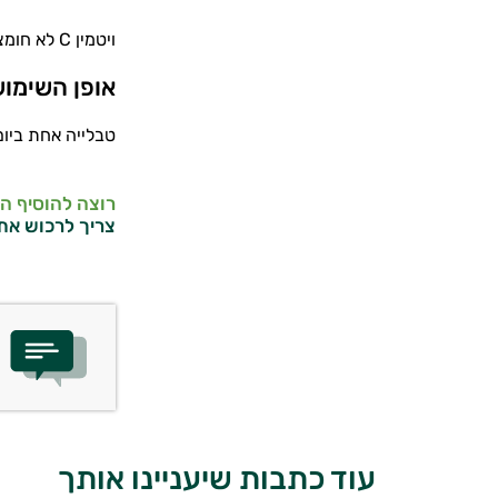
ויטמין C לא חומצי במינון 1000 מ"ג, בתוספת ביופלבנואידים מהדרים, רוטין, פקעות ורדים ותמצית אסרולה.
אופן השימו
טבלייה אחת ביום
רוצה להוסיף ה
צריך לרכוש את
עוד כתבות שיעניינו אותך