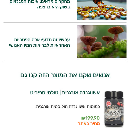
מחקרים מראים: איכות המגנזיום
בשוק היא ברצפה
עכשיו זה מדעי: אלה הפטריות
האחראיות לבריאות המין האנושי
אנשים שקנו את המוצר הזה קנו גם
היי,
אני יועץ הבריאות האישי AI של טבע בריא.
אשווגנדה אורגנית | טולסי ספיריט
התשובות שלי מבוססות על מאגרי מידע קליניים
כמוסות אשווגנדה הוליסטית אורגנית
וספרות מקצועית בתחומי הרפואה הטבעית
ותזונת הספורט.
199.90
₪
מחיר באתר
אני כאן כדי לעזור לך להתאים את תוספי