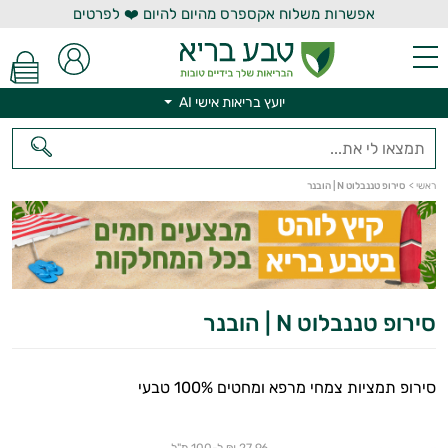
אפשרות משלוח אקספרס מהיום להיום ❤️ לפרטים
יועץ בריאות אישי AI
יועץ בריאות אישי AI
ראשי
>
סירופ טננבלוט N | הובנר
סירופ טננבלוט N | הובנר
סירופ תמציות צמחי מרפא ומחטים 100% טבעי