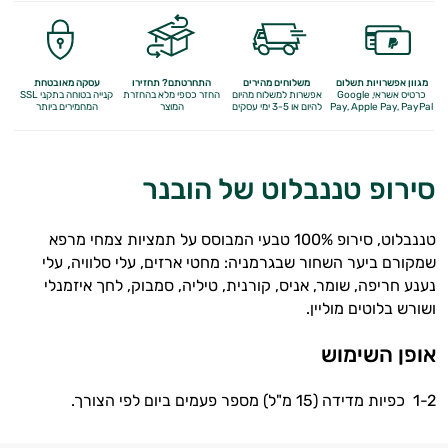
מגוון אפשרויות תשלום
משלוחים מהירים
התחרטתם? תחזירו
עסקה מאובטחת
כרטיס אשראי, Google
אפשרות למשלוח מהיום
החזר כספי מלא
בהחזרת
קנייה בטוחה בתקני SSL
Apple Pay, PayPal
Pay,
להיום או 3-5 ימי עסקים
המוצר
המחמירים ביותר
סירופ טננבלוט של הובנר
טננבלוט, סירופ 100% טבעי המבוסס על תמציות צמחי מרפא
שמקורם ביער השחור שבגרמניה: מחטי ארזים, עלי סלוויה, עלי
נענע חריפה, שומר, אניס, קורנית, טיליה, סמבוק, לחך איזמנלי
ושורש בלוטים מוליין.
אופן השימוש
1-2 כפיות מדידה (15 מ"ל) מספר פעמים ביום לפי הצורך.