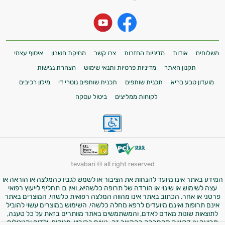
משלוחים
אודות
מדיניות החזרות
צרו קשר
מחיקת חשבון
איסוף עצמי
תקנון האתר
מדיניות פרטיות ותנאי שימוש
הצהרת נגישות
מועדון טבע בריא
תכנית שותפים
תכנית שותפים נוטרי די
מילון רכיבים
לקוחות ממליצים
ביטול עסקה
tevabari © all right reserved
המידע באתר אינו מיועד להנחות את הציבור או לשמש לגביו כהמלצה או הוראה או
עצה לשימוש או שינוי או הורדה של תרופה כלשהיא, ואין בו תחליף לייעוץ רפואי
פרטני או אחר. הכתוב באתר אינו מהווה המלצה רפואית כלשהי. המוצרים באתר
אינם תרופות ואינם מיועדים לרפא מחלה כלשהי. השימוש במוצרים עשוי להוביל
לתוצאות שונות מאדם לאדם, והמשתמשים באתר מוותרים בזאת על כל טענה,
תביעה או דרישה מהחברה בהקשר זה. נשים בהיריון, מניקות, ילדים והנוטלים