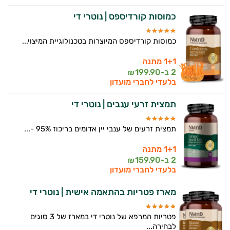
התזונה ומוצרי הבריאות המדויקים למטרות
כמוסות קורדיספס | נוטרי די
ולמצב הגופני שלך, ולהסביר לך אילו רכיבים
עובדים יחד כדי למקסם תוצאות גם בחיי היום
כמוסות קורדיספס המיוצרות בטכנולוגיית המיצוי...
יום וגם בתחום הכושר והספורט.
1+1 מתנה
המטרה שלי היא להתאים עבורך המלצות
2 ב-
199.90
₪
אישיות מבוססות מדעית.
בלעדי לחברי מועדון
זה הזמן להתחיל. איך אוכל לעזור?
תמצית זרעי ענבים | נוטרי די
תמצית זרעים של ענבי יין אדומים בריכוז 95% -...
1+1 מתנה
2 ב-
159.90
₪
בלעדי לחברי מועדון
מארז פטריות בהתאמה אישית | נוטרי די
פטריות המרפא של נוטרי די במארז של 3 סוגים
לבחירה...