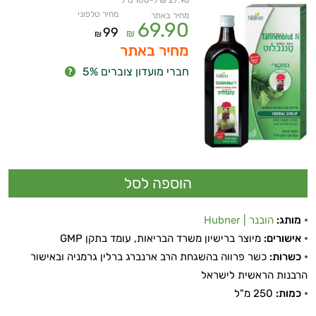
27.96 ₪ ל-100 מ"ל
מחיר טלפוני
מחיר באתר
69.90
99
₪
₪
מחיר באתר
חברי מועדון צוברים 5%
מותג:
הובנר | Hubner
אישורים:
מיוצר ברישיון משרד הבריאות, עומד בתקן GMP
כשרות:
כשר פרווה בהשגחת הרב ארנברג ברלין גרמניה ובאישור
הרבנות הראשית לישראל
כמות:
250 מ"ל