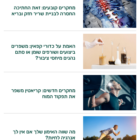
מחקרים קובעים: זאת החתיכה
החסרה לבניית שריר חזק ובריא
האמת על כדורי קפאין: משפרים
ביצועים ושורפים שומן או סתם
נהנים מיחסי ציבור?
היי,
אני יועץ הבריאות האישי AI של טבע בריא.
מחקרים חדשים: קריאטין משפר
התשובות שלי מבוססות על מאגרי מידע קליניים
את תפקוד המוח
וספרות מקצועית בתחומי הרפואה הטבעית
ותזונת הספורט.
אני כאן כדי לעזור לך להתאים את תוספי
התזונה ומוצרי הבריאות המדויקים למטרות
מה שווה האימון שלך אם אין לך
ולמצב הגופני שלך, ולהסביר לך אילו רכיבים
אנרגיה לחיות?