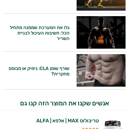
עובדים יחד כדי למקסם תוצאות גם בחיי היום
יום וגם בתחום הכושר והספורט.
המטרה שלי היא להתאים עבורך המלצות
אישיות מבוססות מדעית.
גלו את המערכת שממנה מתחיל
הכל: חשיבות העיכול לבניית
השריר
זה הזמן להתחיל. איך אוכל לעזור?
שורף שומן CLA: גימיק או מבוסס
מחקרית?
אנשים שקנו את המוצר הזה קנו גם
טריבולוס MAX | אלפא | ALFA