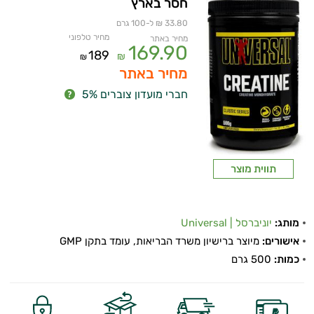
חסר בארץ
33.80 ₪ ל-100 גרם
מחיר טלפוני
מחיר באתר
169.90
189
₪
₪
מחיר באתר
חברי מועדון צוברים 5%
תווית מוצר
מותג:
יוניברסל | Universal
אישורים:
מיוצר ברישיון משרד הבריאות, עומד בתקן GMP
כמות:
500 גרם