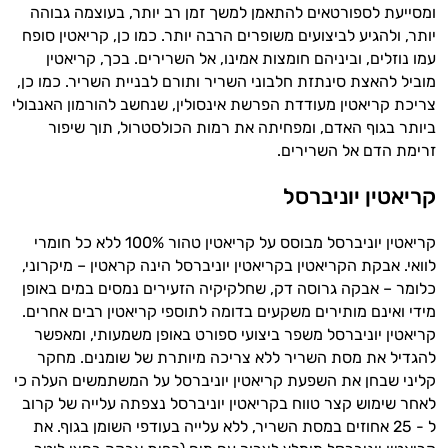
ומסייעת לספורטאים להתאמן למשך זמן רב יותר, בעוצמה גבוהה
יותר, ולהגיע לביצועים משופרים הרבה יותר. כמו כן, קריאטין סופח
עמו נוזלים, וביניהם חומצות אמינו, אל השרירים. בכך, קריאטין
מוביל להאצת סינתזת חלבוני השריר ותורם לבניית השריר. כמו כן,
צריכת קריאטין מעודדת הפרשת אינסולין, שנחשב להורמון האנבולי
ביותר בגוף האדם, ומפחיתה את רמות הכולסטרול, תוך שיפור
זרימת הדם אל השרירים.
קריאטין יוניברסל
קריאטין יוניברסל מבוסס על קריאטין טהור 100% ללא כל חומרי
לוואי. אבקת הקריאטין בקריאטין יוניברסל הינה קראטין – מיקרוני,
כלומר – אבקה גרוסה דק, שחלקיקיה הזעירים נמסים במים באופן
מידי ואינם מותירים משקעים בדומה לתוספי קריאטין רבים אחרים.
קריאטין יוניברסל משפר ביצועי ספורט באופן משמעותי, ומאפשר
להגדיל את מסת השריר ללא צריכה מיותרת של שומנים. מחקר
קליני שבחן את השפעת קריאטין יוניברסל על המשתמשים העלה כי
לאחר שימוש קצר טווח בקריאטין יוניברסל נצפתה עלייה של קרוב
ל - 25 אחוזים במסת השריר, ללא עלייה בעודפי השומן בגוף. את