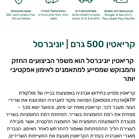
מגוון אפשרויות תשלום
משלוחים מהירים
התחרטתם? תחזירו
עסקה מאובטחת
כרטיס אשראי, Google
אפשרות למשלוח מהיום
החזר כספי מלא
בהחזרת
קנייה בטוחה בתקני SSL
Apple Pay, PayPal
Pay,
להיום או 3-5 ימי עסקים
המוצר
המחמירים ביותר
קריאטין 500 גרם | יוניברסל
קריאטין יוניברסל הוא משפר הביצועים החזק
והמבוקש שמסייע למתאמנים לאימון אפקטיבי
יותר
קריאטין מסייע בחידוש אנרגיה באמצעות בנייה של מולקולת
ATP
(אדנוזין פוספאט) המהווה מקור לאנרגיה המכווצת את שרירי
הגוף. מעבר לכך, קריאטין סופח יוני מימן, וכפועל יוצא מכך –
מפחית את רמת החומציות בשריר. הפחתת רמת החומציות בשריר
מנוגדת להשפעתה החומצית של החומצה הלקטית, אשר מובילה
לעצירת הליך ההתפתחות שאמור להתרחש לאחר האימון. הגברת
מאגרי האנרגיה בעזרת הקריאטין מונעת את התעייפות השרירים,