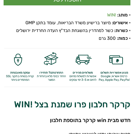
מותג:
!WIN
אישורים:
מיוצר ברישיון משרד הבריאות, עומד בתקן GMP
כשרות:
כשר למהדרין בהשגחת הבד"ץ העדה החרדית ירושלים
כמות:
300 גרם
מגוון אפשרויות תשלום
משלוחים מהירים
התחרטתם? תחזירו
עסקה מאובטחת
כרטיס אשראי, Google
אפשרות למשלוח מהיום
החזר כספי מלא
בהחזרת
קנייה בטוחה בתקני SSL
Apple Pay, PayPal
Pay,
להיום או 3-5 ימי עסקים
המוצר
המחמירים ביותר
קרקר חלבון פרו שמנת בצל !WIN
חדש מבית win קרקר בתוספת חלבון