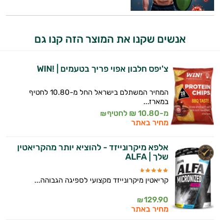
היי,
אנשים שקנו את המוצר הזה קנו גם
אני יועץ הבריאות האישי AI של טבע בריא.
התשובות שלי מבוססות על מאגרי מידע קליניים
צ'יפס חלבון אפוי פריך בטעמים | !WIN
וספרות מקצועית בתחומי הרפואה הטבעית
ותזונת הספורט.
המחיר המשתלם בישראל החל מ-10.80 לחטיף
במארז...
אני כאן כדי לעזור לך להתאים את תוספי
מ-10.80 ₪ לחטיף
₪
התזונה ומוצרי הבריאות המדויקים למטרות
מחיר באתר
ולמצב הגופני שלך, ולהסביר לך אילו רכיבים
עובדים יחד כדי למקסם תוצאות גם בחיי היום
אלפא מיקרונייזד - להוציא יותר מהקריאטין
יום וגם בתחום הכושר והספורט.
שלך | ALFA
המטרה שלי היא להתאים עבורך המלצות
קריאטין מיקרונייזד מקצועי לספיגה הגבוהה...
אישיות מבוססות מדעית.
129.90
₪
זה הזמן להתחיל. איך אוכל לעזור?
מחיר באתר