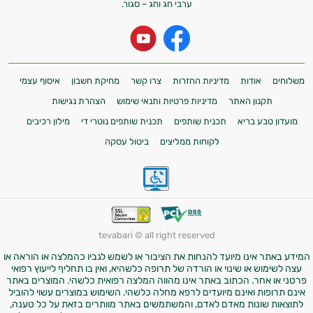
ערבי חג וחג – סגור.
משלוחים
אודות
מדיניות החזרות
צרו קשר
מחיקת חשבון
איסוף עצמי
תקנון האתר
מדיניות פרטיות ותנאי שימוש
הצהרת נגישות
מועדון טבע בריא
תכנית שותפים
תכנית שותפים נוטרי די
מילון רכיבים
לקוחות ממליצים
ביטול עסקה
tevabari © all right reserved
המידע באתר אינו מיועד להנחות את הציבור או לשמש לגביו כהמלצה או הוראה או
עצה לשימוש או שינוי או הורדה של תרופה כלשהיא, ואין בו תחליף לייעוץ רפואי
פרטני או אחר. הכתוב באתר אינו מהווה המלצה רפואית כלשהי. המוצרים באתר
אינם תרופות ואינם מיועדים לרפא מחלה כלשהי. השימוש במוצרים עשוי להוביל
לתוצאות שונות מאדם לאדם, והמשתמשים באתר מוותרים בזאת על כל טענה,