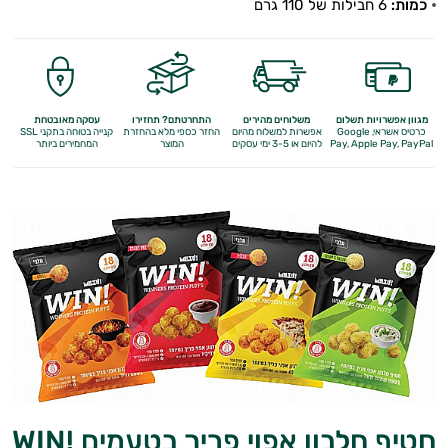
כמות:
6 חבילות של 110 גרם
מגוון אפשרויות תשלום
משלוחים מהירים
התחרטתם? תחזירו
עסקה מאובטחת
כרטיס אשראי, Google
אפשרות למשלוח מהיום
החזר כספי מלא
בהחזרת
קנייה בטוחה בתקני SSL
Apple Pay, PayPal
Pay,
להיום או 3-5 ימי עסקים
המוצר
המחמירים ביותר
חטיף חלבון אפוי פריך בטעמים !WIN