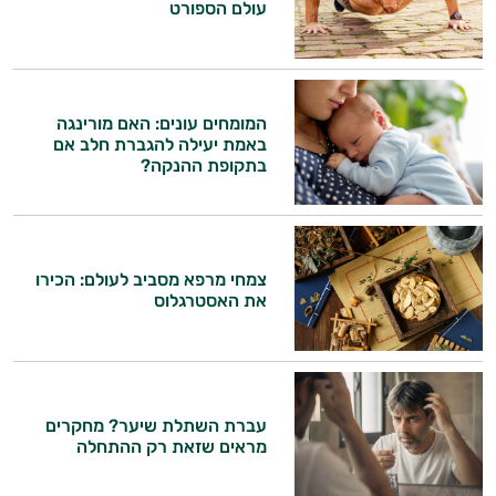
עולם הספורט
היי,
אני יועץ הבריאות האישי AI של טבע בריא.
התשובות שלי מבוססות על מאגרי מידע קליניים
וספרות מקצועית בתחומי הרפואה הטבעית
המומחים עונים: האם מורינגה
ותזונת הספורט.
באמת יעילה להגברת חלב אם
בתקופת ההנקה?
אני כאן כדי לעזור לך להתאים את תוספי
התזונה ומוצרי הבריאות המדויקים למטרות
ולמצב הגופני שלך, ולהסביר לך אילו רכיבים
עובדים יחד כדי למקסם תוצאות גם בחיי היום
צמחי מרפא מסביב לעולם: הכירו
יום וגם בתחום הכושר והספורט.
את האסטרגלוס
המטרה שלי היא להתאים עבורך המלצות
אישיות מבוססות מדעית.
זה הזמן להתחיל. איך אוכל לעזור?
עברת השתלת שיער? מחקרים
מראים שזאת רק ההתחלה