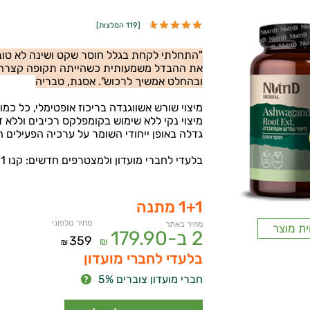
[
119 המלצות
]
"התחלתי לקחת בגלל חוסר שקט ושינה לא טובה
את ההבדל משמעותית כשהייתה תקופה קצרה ש
ובהחלט אמשיך לרכוש". אסנת, טבריה
מיצוי שורש אשווגנדה בריכוז אופטימלי, כל כמוסה שוות ערך ל-0
מיצוי נקי ללא שימוש בקומפלקס רכיבים וללא ד
גדלה באופן ייחודי השומר על ערכיה הפעילים ה
בלעדי לחברי מועדון ולמצטרפים חדשים: קנו 1 קבלו 1 מתנה!
1+1 מתנה
מחיר טלפוני
מחיר באתר
ית מוצר
2 ב-
179.90
359
₪
₪
בלעדי לחברי מועדון
חברי מועדון צוברים 5%