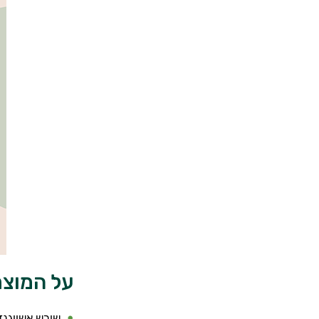
על המוצר 
שורש אשווגנדה 