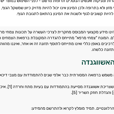
הרות ומניקות ואנשים הנוטלים תרופות מרשם - לפני השימוש במוצר יש 
זון ולא בתרופה ולכן המינון אינו יכול להיות מדויק כיוון שמשקל הגוף
להיות קשובים לגוף ולשנות את המינון בהתאם לתגובת הגוף.
ינו מידע מקצועי המבוסס מחקרית לצרכי העשרה על תכונות צמחי מרפ
לם. המונח "צמחי מרפא" מתייחס להגדרה המקובלת ברפואת הצמחים המס
כיבים באופן כללי ואינו מתייחס לתוסף תזונה זה או אחר, ואיננו מהו
זונה כלשהו.
אשווגנדה
משמש ברפואה המסורתית כבר אלפי שנים להתמודדות עם מצבי דיכאון
רלוונטיים. תמיד מומלץ לקרוא ולהתרשם מהמידע: