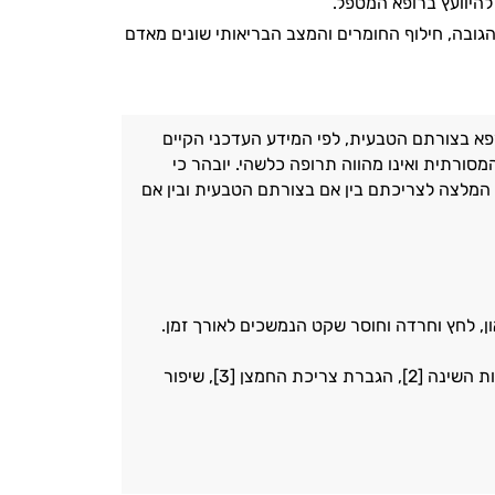
להיוועץ ברופא המטפל.
, הגובה, חילוף החומרים והמצב הבריאותי שונים מאדם
א בצורתם הטבעית, לפי המידע העדכני הקיים
ורתית ואינו מהווה תרופה כלשהי. יובהר כי
וה המלצה לצריכתם בין אם בצורתם הטבעית ובין אם
, לחץ וחרדה וחוסר שקט הנמשכים לאורך זמן.
מחקרים מראים שצריכת אשווגנדה מסייעת בהתמודדות עם בעיות מתח וחרדה [1], איכות השינה [2], הגברת צריכת החמצן [3], שיפור