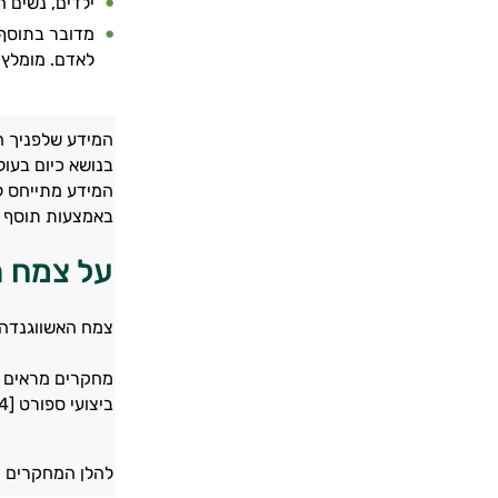
ילדים, נשים 
מדובר בתוסף מ
לאדם. מומלץ 
המידע שלפניך ה
בנושא כיום בעו
המידע מתייחס לר
באמצעות תוסף ת
על צמח ה
צמח האשווגנדה 
ביצועי ספורט [4] והגדלת חוזק השריר [5].
להלן המחקרים ה