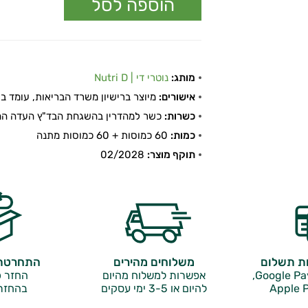
מותג:
נוטרי די | Nutri D
אישורים:
מיוצר ברישיון משרד הבריאות, עומד בתקן
כשרות:
כשר למהדרין בהשגחת הבד"ץ העדה החר
כמות:
60 כמוסות + 60 כמוסות מתנה
תוקף מוצר:
02/2028
ות תשלום
משלוחים מהירים
התחרטתם
אפשרות למשלוח מהיום
החזר כ
Apple P
להיום או 3-5 ימי עסקים
בהחזר